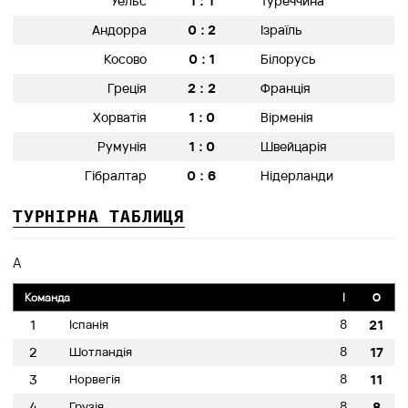
1:1
Уельс
Туреччина
0:2
Андорра
Ізраїль
0:1
Косово
Білорусь
2:2
Греція
Франція
1:0
Хорватія
Вірменія
1:0
Румунія
Швейцарія
0:6
Гібралтар
Нідерланди
ТУРНІРНА ТАБЛИЦЯ
A
Команда
I
O
8
1
Іспанія
21
8
2
Шотландія
17
8
3
Норвегія
11
8
4
Грузія
8