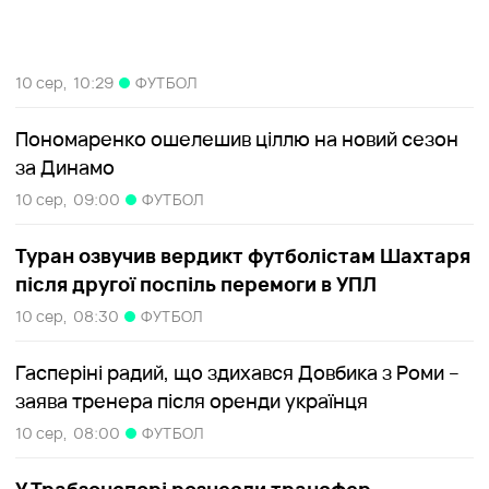
10 сер,
10:29
ФУТБОЛ
Пономаренко ошелешив ціллю на новий сезон
за Динамо
10 сер,
09:00
ФУТБОЛ
Туран озвучив вердикт футболістам Шахтаря
після другої поспіль перемоги в УПЛ
10 сер,
08:30
ФУТБОЛ
Гасперіні радий, що здихався Довбика з Роми –
заява тренера після оренди українця
10 сер,
08:00
ФУТБОЛ