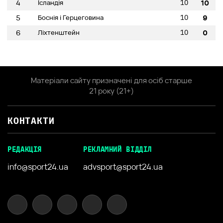
10
4
Ісландія
10
10
5
Боснія і Герцеговина
9
10
6
Ліхтенштейн
0
Матеріали сайту призначені для осіб старше
21 року (21+)
КОНТАКТИ
РЕДАКЦІЯ
РЕКЛАМНИЙ ВІДДІЛ
info@sport24.ua
advsport@sport24.ua