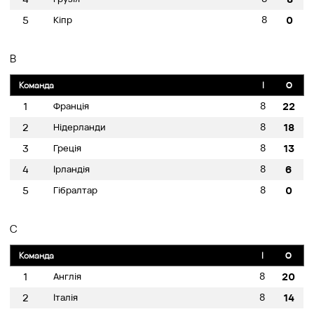
8
5
Кіпр
0
B
Команда
I
O
8
1
Франція
22
8
2
Нідерланди
18
8
3
Греція
13
8
4
Ірландія
6
8
5
Гібралтар
0
C
Команда
I
O
8
1
Англія
20
8
2
Італія
14