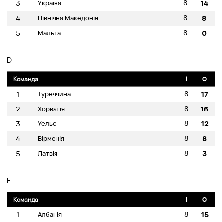
8
3
Україна
14
8
4
Північна Македонія
8
8
5
Мальта
0
D
Команда
I
O
8
1
Туреччина
17
8
2
Хорватія
16
8
3
Уельс
12
8
4
Вірменія
8
8
5
Латвія
3
E
Команда
I
O
8
1
Албанія
15