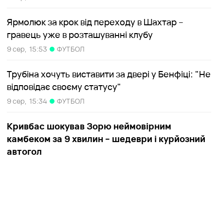
Ярмолюк за крок від переходу в Шахтар –
гравець уже в розташуванні клубу
9 сер,
15:53
ФУТБОЛ
Трубіна хочуть виставити за двері у Бенфіці: "Не
відповідає своєму статусу"
9 сер,
15:34
ФУТБОЛ
Кривбас шокував Зорю неймовірним
камбеком за 9 хвилин – шедеври і курйозний
автогол