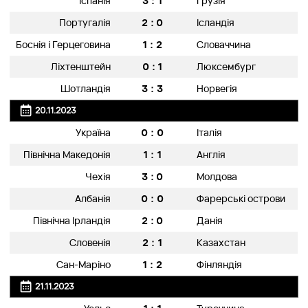
3:1
Іспанія
Грузія
2:0
Португалія
Ісландія
1:2
Боснія і Герцеговина
Словаччина
0:1
Ліхтенштейн
Люксембург
3:3
Шотландія
Норвегія
20.11.2023
0:0
Україна
Італія
1:1
Північна Македонія
Англія
3:0
Чехія
Молдова
0:0
Албанія
Фарерські острови
2:0
Північна Ірландія
Данія
2:1
Словенія
Казахстан
1:2
Сан-Маріно
Фінляндія
21.11.2023