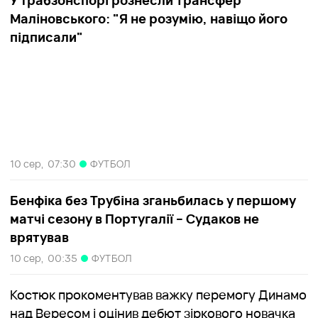
У Трабзонспорі рознесли трансфер
Маліновського: "Я не розумію, навіщо його
підписали"
10 сер,
07:30
ФУТБОЛ
Бенфіка без Трубіна зганьбилась у першому
матчі сезону в Португалії – Судаков не
врятував
10 сер,
00:35
ФУТБОЛ
Костюк прокоментував важку перемогу Динамо
над Вересом і оцінив дебют зіркового новачка