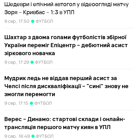
Шедеври і епічний автогол у відеоогляді матчу
Зоря – Кривбас – 1:3 в УПЛ
9 сер,
17:50
ФУТБОЛ
Шахтар з двома голами футболістів збірної
України переміг Епіцентр – дебютний асист
зіркового новачка
9 сер,
17:29
ФУТБОЛ
Мудрик ледь не віддав перший асист за
Челсі після дискваліфікації – "сині" знову не
змогли перемогти
9 сер,
17:15
ФУТБОЛ
Верес – Динамо: стартові склади і онлайн-
трансляція першого матчу киян в УПЛ
9 сер,
16:49
ФУТБОЛ