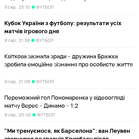
9 сер,
23:10
ФУТБОЛ
Кубок України з футболу: результати усіх
матчів ігрового дня
9 сер,
21:38
ФУТБОЛ
Квіткова зазнала зради – дружина Бражка
зробила емоційне зізнання про особисте життя
9 сер,
21:08
ФУТБОЛ
Переможний гол Пономаренка у відеоогляді
матчу Верес – Динамо – 1:2
9 сер,
20:45
ФУТБОЛ
"Ми тренуємося, як Барселона": ван Леувен
звернувся до гравців Кривбасу після