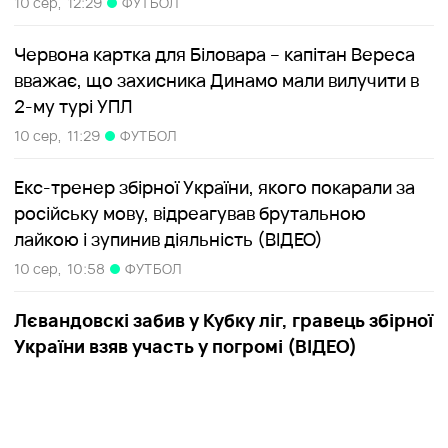
10 сер,
12:29
ФУТБОЛ
Червона картка для Біловара – капітан Вереса
вважає, що захисника Динамо мали вилучити в
2-му турі УПЛ
10 сер,
11:29
ФУТБОЛ
Екс-тренер збірної України, якого покарали за
російську мову, відреагував брутальною
лайкою і зупинив діяльність (ВІДЕО)
10 сер,
10:58
ФУТБОЛ
Лєвандовскі забив у Кубку ліг, гравець збірної
України взяв участь у погромі (ВІДЕО)