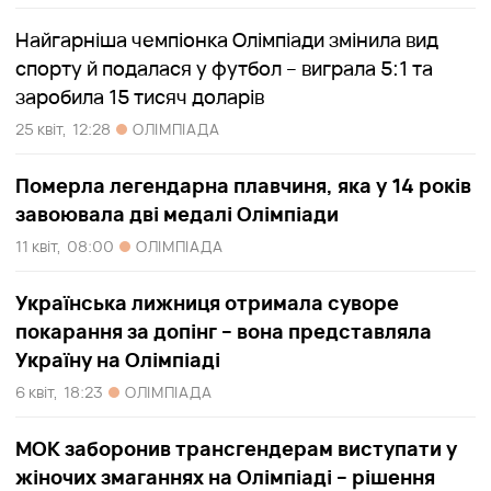
Найгарніша чемпіонка Олімпіади змінила вид
спорту й подалася у футбол – виграла 5:1 та
заробила 15 тисяч доларів
25 квіт,
12:28
ОЛІМПІАДА
Померла легендарна плавчиня, яка у 14 років
завоювала дві медалі Олімпіади
11 квіт,
08:00
ОЛІМПІАДА
Українська лижниця отримала суворе
покарання за допінг – вона представляла
Україну на Олімпіаді
6 квіт,
18:23
ОЛІМПІАДА
МОК заборонив трансгендерам виступати у
жіночих змаганнях на Олімпіаді – рішення