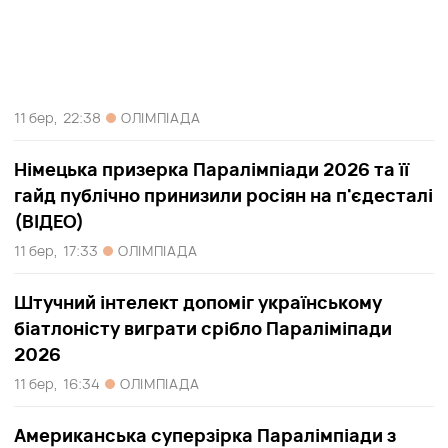
11 бер,
22:38
ОЛІМПІАДА
Німецька призерка Паралімпіади 2026 та її
гайд публічно принизили росіян на п'єдесталі
(ВІДЕО)
11 бер,
17:33
ОЛІМПІАДА
Штучний інтелект допоміг українському
біатлоністу виграти срібло Параліміпади
2026
11 бер,
16:34
ОЛІМПІАДА
Американська суперзірка Паралімпіади з