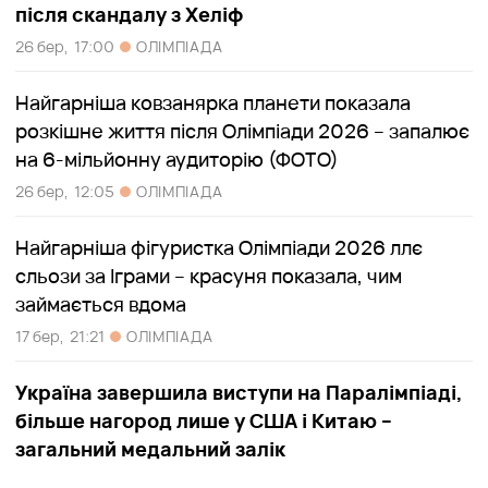
після скандалу з Хеліф
26 бер,
17:00
ОЛІМПІАДА
Найгарніша ковзанярка планети показала
розкішне життя після Олімпіади 2026 – запалює
на 6-мільйонну аудиторію (ФОТО)
26 бер,
12:05
ОЛІМПІАДА
Найгарніша фігуристка Олімпіади 2026 ллє
сльози за Іграми – красуня показала, чим
займається вдома
17 бер,
21:21
ОЛІМПІАДА
Україна завершила виступи на Паралімпіаді,
більше нагород лише у США і Китаю –
загальний медальний залік