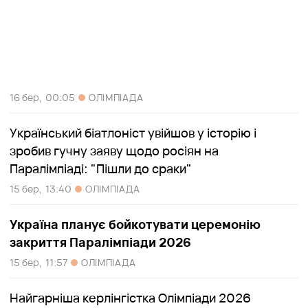
16 бер,
00:05
ОЛІМПІАДА
Український біатлоніст увійшов у історію і
зробив гучну заяву щодо росіян на
Паралімпіаді: "Пішли до сраки"
15 бер,
13:40
ОЛІМПІАДА
Україна планує бойкотувати церемонію
закриття Паралімпіади 2026
15 бер,
11:57
ОЛІМПІАДА
Найгарніша керлінгістка Олімпіади 2026