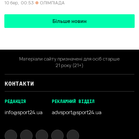
10 бер,
00:53
ОЛІМПІАДА
Більше новин
Матеріали сайту призначені для осіб старше
21 року (21+)
КОНТАКТИ
РЕДАКЦІЯ
РЕКЛАМНИЙ ВІДДІЛ
info@sport24.ua
advsport@sport24.ua