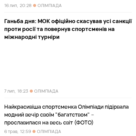
16 лип,
20:28
ОЛІМПІАДА
Ганьба дня: МОК офіційно скасував усі санкції
проти росії та повернув спортсменів на
міжнародні турніри
7 лип,
18:23
ОЛІМПІАДА
Найкрасивіша спортсменка Олімпіади підірвала
модний вечір своїм "багатством" –
прославилася на весь світ (ФОТО)
6 трав,
12:59
ОЛІМПІАДА