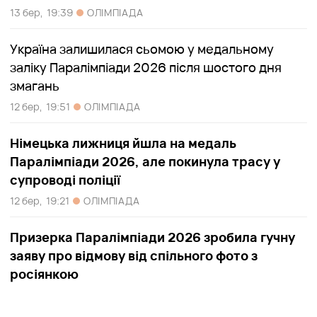
13 бер,
19:39
ОЛІМПІАДА
Україна залишилася сьомою у медальному
заліку Паралімпіади 2026 після шостого дня
змагань
12 бер,
19:51
ОЛІМПІАДА
Німецька лижниця йшла на медаль
Паралімпіади 2026, але покинула трасу у
супроводі поліції
12 бер,
19:21
ОЛІМПІАДА
Призерка Паралімпіади 2026 зробила гучну
заяву про відмову від спільного фото з
росіянкою