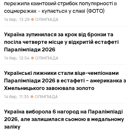
пережила квантовий стрибок популярності в
соцмережах – купається у славі (ФОТО)
14 бер,
13:29
ОЛІМПІАДА
Україна зупинилася за крок від бронзи та
посіла четверте місце у відкритій естафеті
Паралімпіади 2026
14 бер,
12:54
ОЛІМПІАДА
Українські лижники стали віце-чемпіонами
Паралімпіади 2026 в естафеті – американка з
Хмельницького завоювала золото
14 бер,
11:35
ОЛІМПІАДА
Україна виборола 6 нагород на Паралімпіаді
2026, але залишилася сьомою в медальному
заліку