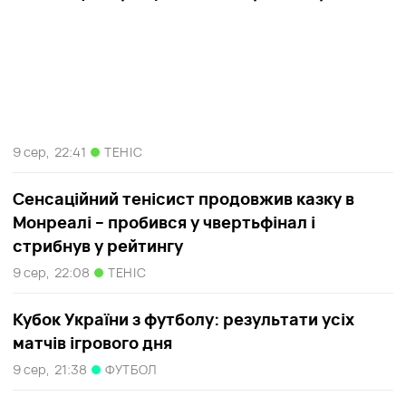
9 сер,
22:41
ТЕНІС
Сенсаційний тенісист продовжив казку в
Монреалі – пробився у чвертьфінал і
стрибнув у рейтингу
9 сер,
22:08
ТЕНІС
Кубок України з футболу: результати усіх
матчів ігрового дня
9 сер,
21:38
ФУТБОЛ