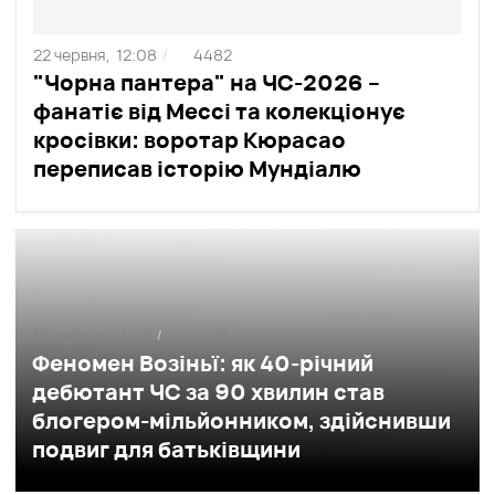
22 червня,
12:08
4482
/
"Чорна пантера" на ЧС-2026 –
фанатіє від Мессі та колекціонує
кросівки: воротар Кюрасао
переписав історію Мундіалю
16 червня,
11:59
4029
/
Феномен Возіньї: як 40-річний
дебютант ЧС за 90 хвилин став
блогером-мільйонником, здійснивши
подвиг для батьківщини