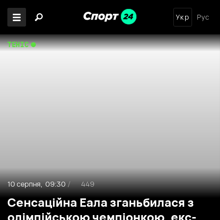
Укр
Рус
ТЕНІС
10 серпня,
09:30
449
/
Сенсаційна Еала зганьбилася з
олімпійською чемпіонкою, екс-