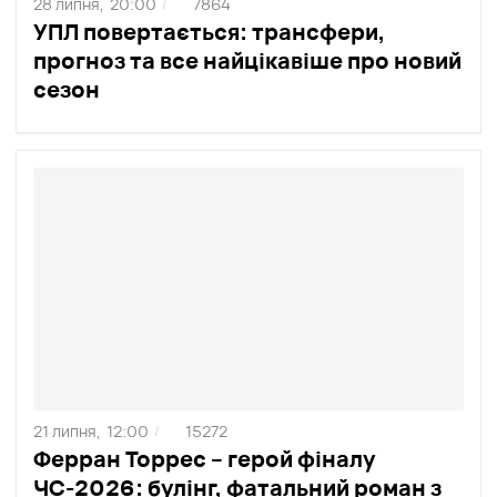
28 липня,
20:00
7864
/
УПЛ повертається: трансфери,
прогноз та все найцікавіше про новий
сезон
21 липня,
12:00
15272
/
Ферран Торрес – герой фіналу
ЧС-2026: булінг, фатальний роман з