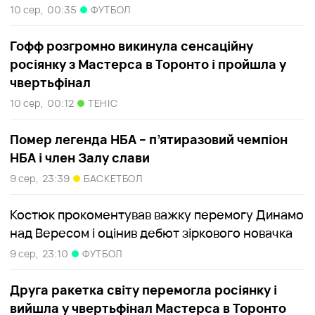
10 сер,
00:35
ФУТБОЛ
Гофф розгромно викинула сенсаційну
росіянку з Мастерса в Торонто і пройшла у
чвертьфінал
10 сер,
00:12
ТЕНІС
Помер легенда НБА – п’ятиразовий чемпіон
НБА і член Залу слави
9 сер,
23:39
БАСКЕТБОЛ
Костюк прокоментував важку перемогу Динамо
над Вересом і оцінив дебют зіркового новачка
9 сер,
23:10
ФУТБОЛ
Друга ракетка світу перемогла росіянку і
вийшла у чвертьфінал Мастерса в Торонто