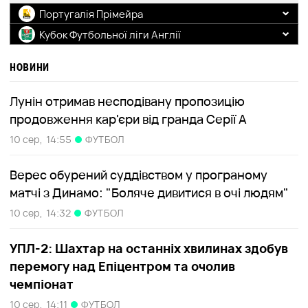
Португалія Прімейра
Кубок Футбольної ліги Англії
Санта-Клара
22:15
Насьонал
Плімут
22:00
Exeter
НОВИНИ
Лунін отримав несподівану пропозицію
продовження кар'єри від гранда Серії А
10 сер,
14:55
ФУТБОЛ
Верес обурений суддівством у програному
матчі з Динамо: "Боляче дивитися в очі людям"
10 сер,
14:32
ФУТБОЛ
УПЛ-2: Шахтар на останніх хвилинах здобув
перемогу над Епіцентром та очолив
чемпіонат
10 сер,
14:11
ФУТБОЛ