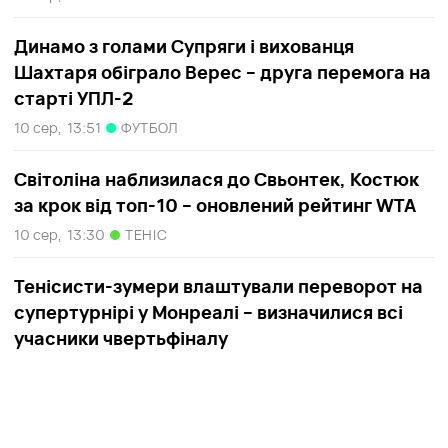
Динамо з голами Супряги і вихованця
Шахтаря обіграло Верес – друга перемога на
старті УПЛ-2
10 сер,
13:51
ФУТБОЛ
Світоліна наблизилася до Свьонтек, Костюк
за крок від топ-10 – оновлений рейтинг WTA
10 сер,
13:30
ТЕНІС
Тенісисти-зумери влаштували переворот на
супертурнірі у Монреалі – визначилися всі
учасники чвертьфіналу