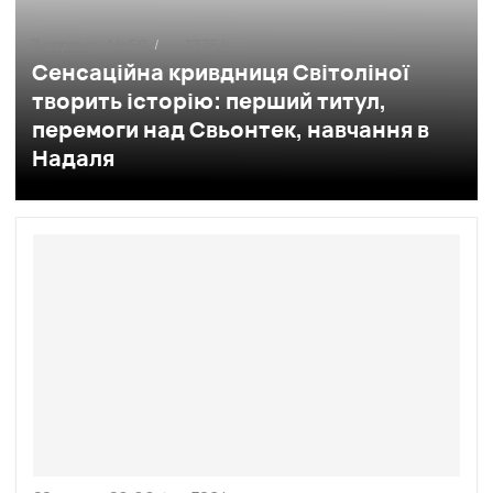
7 серпня,
14:50
13754
/
Сенсаційна кривдниця Світоліної
творить історію: перший титул,
перемоги над Свьонтек, навчання в
Надаля