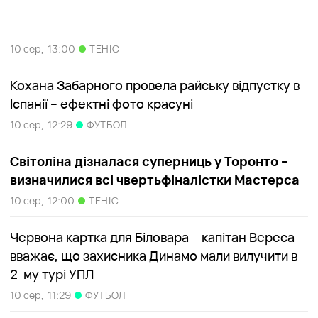
10 сер,
13:00
ТЕНІС
Кохана Забарного провела райську відпустку в
Іспанії – ефектні фото красуні
10 сер,
12:29
ФУТБОЛ
Світоліна дізналася суперниць у Торонто –
визначилися всі чвертьфіналістки Мастерса
10 сер,
12:00
ТЕНІС
Червона картка для Біловара – капітан Вереса
вважає, що захисника Динамо мали вилучити в
2-му турі УПЛ
10 сер,
11:29
ФУТБОЛ