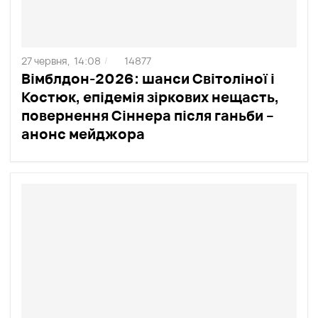
27 червня,
14:08
14877
/
Вімблдон-2026: шанси Світоліної і
Костюк, епідемія зіркових нещасть,
повернення Сіннера після ганьби –
анонс мейджора