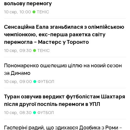
вольову перемогу
10 сер,
10:00
ТЕНІС
Сенсаційна Еала зганьбилася з олімпійською
чемпіонкою, екс-перша ракетка світу
перемогла – Мастерс у Торонто
10 сер,
09:30
ТЕНІС
Пономаренко ошелешив ціллю на новий сезон
за Динамо
10 сер,
09:00
ФУТБОЛ
Туран озвучив вердикт футболістам Шахтаря
після другої поспіль перемоги в УПЛ
10 сер,
08:30
ФУТБОЛ
Гасперіні радий, що здихався Довбика з Роми –