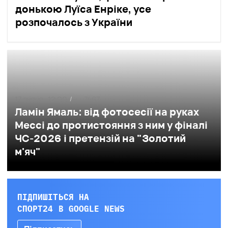
донькою Луїса Енріке, усе
розпочалось з України
17 липня,
12:00
7467
/
Ламін Ямаль: від фотосесії на руках
Мессі до протистояння з ним у фіналі
ЧС-2026 і претензій на "Золотий
м'яч"
ПІДПИШІТЬСЯ НА
СПОРТ24 В GOOGLE NEWS