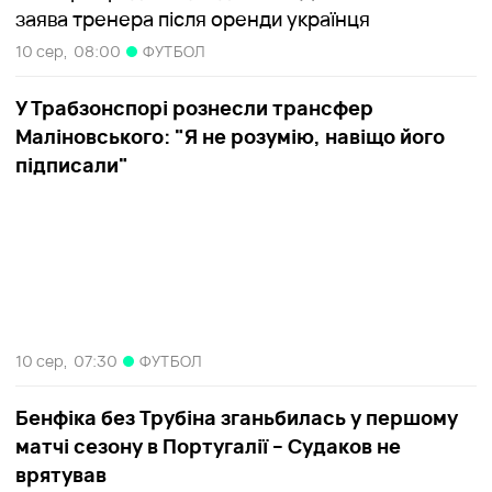
заява тренера після оренди українця
10 сер,
08:00
ФУТБОЛ
У Трабзонспорі рознесли трансфер
Маліновського: "Я не розумію, навіщо його
підписали"
10 сер,
07:30
ФУТБОЛ
Бенфіка без Трубіна зганьбилась у першому
матчі сезону в Португалії – Судаков не
врятував