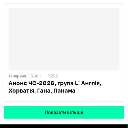
11 червня,
13:18
3292
/
Анонс ЧС-2026, група L: Англія,
Хорватія, Гана, Панама
Показати більше