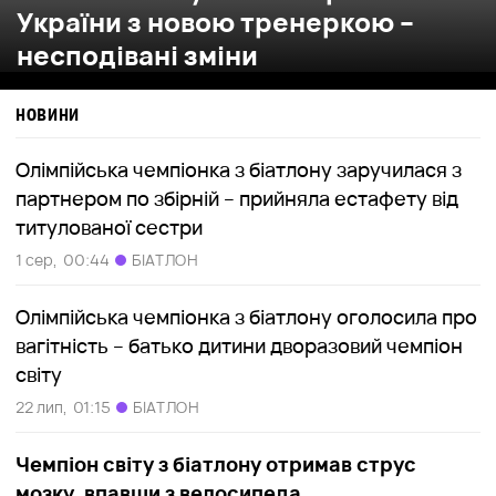
України з новою тренеркою –
несподівані зміни
НОВИНИ
Олімпійська чемпіонка з біатлону заручилася з
партнером по збірній – прийняла естафету від
титулованої сестри
1 сер,
00:44
БІАТЛОН
Олімпійська чемпіонка з біатлону оголосила про
вагітність – батько дитини дворазовий чемпіон
світу
22 лип,
01:15
БІАТЛОН
Чемпіон світу з біатлону отримав струс
мозку, впавши з велосипеда