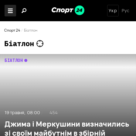
Укр
Рус
Спорт 24
Біатлон
Біатлон
БІАТЛОН
19 травня,
08:00
454
/
Джима і Меркушини визначились
зі своїм майбутнім в збірній