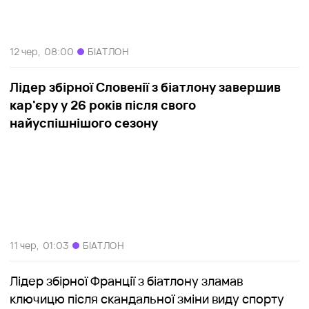
12 чер,
08:00
БІАТЛОН
Лідер збірної Словенії з біатлону завершив
кар'єру у 26 років після свого
найуспішнішого сезону
11 чер,
01:03
БІАТЛОН
Лідер збірної Франції з біатлону зламав
ключицю після скандальної зміни виду спорту