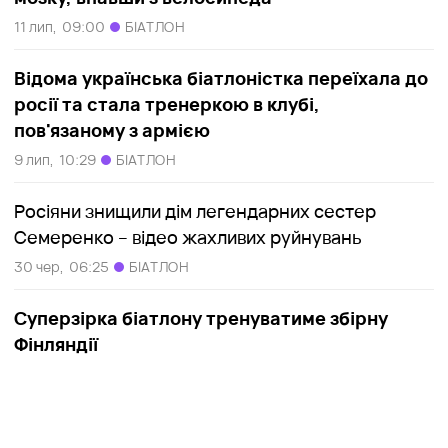
11 лип,
09:00
БІАТЛОН
Відома українська біатлоністка переїхала до
росії та стала тренеркою в клубі,
пов'язаному з армією
9 лип,
10:29
БІАТЛОН
Росіяни знищили дім легендарних сестер
Семеренко – відео жахливих руйнувань
30 чер,
06:25
БІАТЛОН
Суперзірка біатлону тренуватиме збірну
Фінляндії