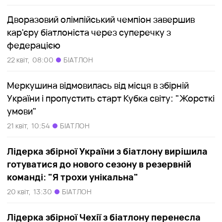
Дворазовий олімпійський чемпіон завершив
кар'єру біатлоніста через суперечку з
федерацією
22 квіт,
08:00
БІАТЛОН
Меркушина відмовилась від місця в збірній
України і пропустить старт Кубка світу: "Жорсткі
умови"
21 квіт,
10:54
БІАТЛОН
Лідерка збірної України з біатлону вирішила
готуватися до нового сезону в резервній
команді: "Я трохи унікальна"
20 квіт,
13:30
БІАТЛОН
Лідерка збірної Чехії з біатлону перенесла