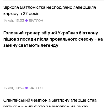
Зіркова біатлоністка несподівано завершила
кар'єру в 27 років
14 квіт,
13:33
БІАТЛОН
Головний тренер збірної України з біатлону
пішов з посади після провального сезону – на
заміну сватають легенду
13 квіт,
19:53
БІАТЛОН
Олімпійський чемпіон з біатлону вперше став
батьком – милі фото з немовлям на руках