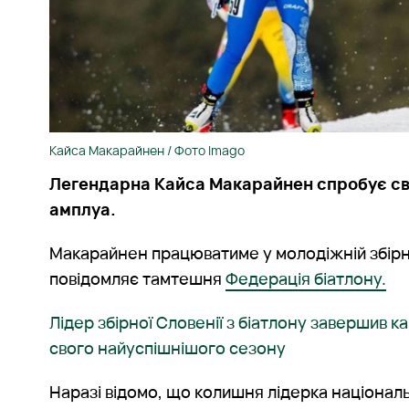
Кайса Макарайнен / Фото Imago
Легендарна Кайса Макарайнен спробує сво
амплуа.
Макарайнен працюватиме у молодіжній збірні
повідомляє тамтешня
Федерація біатлону.
Лідер збірної Словенії з біатлону завершив ка
свого найуспішнішого сезону
Наразі відомо, що колишня лідерка націонал