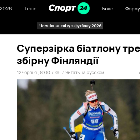
 2026
Теніс
Бокс
Форму
Чемпіонат світу з футболу 2026
Суперзірка біатлону тр
збірну Фінляндії
12 червня , 8:00
/
/
Читать на русском