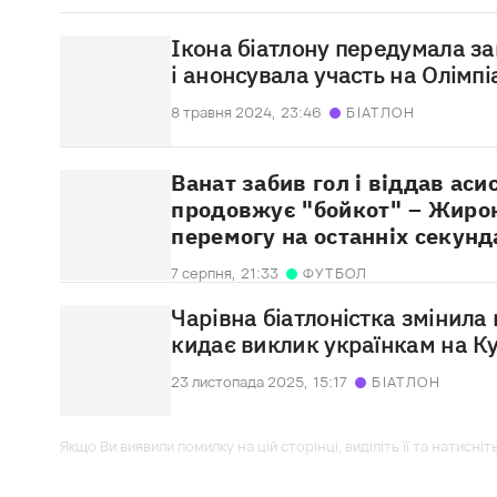
Ікона біатлону передумала з
і анонсувала участь на Олімпі
8 травня 2024,
23:46
БІАТЛОН
Ванат забив гол і віддав аси
продовжує "бойкот" – Жиро
перемогу на останніх секунд
7 серпня,
21:33
ФУТБОЛ
Чарівна біатлоністка змінила
кидає виклик українкам на Ку
23 листопада 2025,
15:17
БІАТЛОН
Якщо Ви виявили помилку на цій сторінці, виділіть її та натисніт