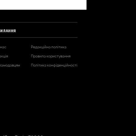
СИЛАННЯ
 нас
Редакційна політика
акція
Правила користування
ламодавцям
Політика конфіденційності