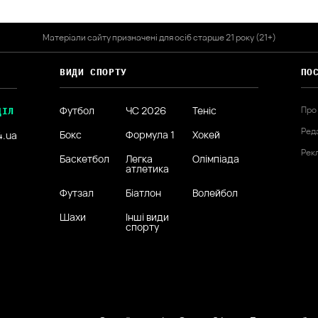
Матеріали сайту призначені для осіб старше 21 року (21+)
ВИДИ СПОРТУ
ПО
Футбол
ЧС 2026
Теніс
Про
ДІЛ
Ред
Бокс
Формула 1
Хокей
4.ua
Рек
Баскетбол
Легка
Олімпіада
атлетика
Футзал
Біатлон
Волейбол
Шахи
Інші види
спорту