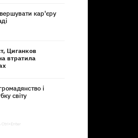
авершувати кар'єру
аді
ст, Циганков
на втратила
ах
 громадянство і
бку світу
ь Ctrl+Enter