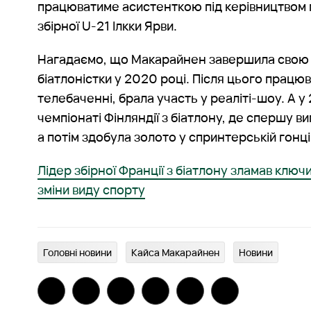
працюватиме асистенткою під керівництвом
збірної U-21 Ілкки Ярви.
Нагадаємо, що Макарайнен завершила свою 
біатлоністки у 2020 році. Після цього прац
телебаченні, брала участь у реаліті-шоу. А у
чемпіонаті Фінляндії з біатлону, де спершу ви
а потім здобула золото у спринтерській гонці
Лідер збірної Франції з біатлону зламав ключ
зміни виду спорту
Головні новини
Кайса Макарайнен
Новини