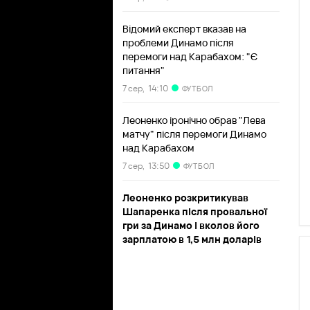
Відомий експерт вказав на
проблеми Динамо після
перемоги над Карабахом: "Є
питання"
7 сер,
14:10
ФУТБОЛ
Леоненко іронічно обрав "Лева
матчу" після перемоги Динамо
над Карабахом
7 сер,
13:50
ФУТБОЛ
Леоненко розкритикував
Шапаренка після провальної
гри за Динамо і вколов його
зарплатою в 1,5 млн доларів