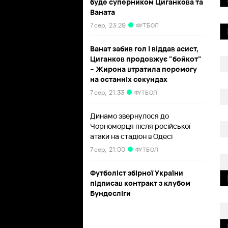
буде суперником Циганкова та
Ваната
7 сер,
23:29
ФУТБОЛ
Ванат забив гол і віддав асист,
Циганков продовжує "бойкот"
– Жирона втратила перемогу
на останніх секундах
7 сер,
21:33
ФУТБОЛ
Динамо звернулося до
Чорноморця після російської
атаки на стадіон в Одесі
7 сер,
21:00
ФУТБОЛ
Футболіст збірної України
підписав контракт з клубом
Бундесліги