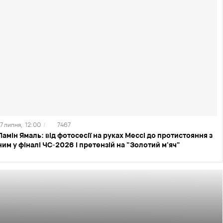
17 липня,
12:00
/
7467
Ламін Ямаль: від фотосесії на руках Мессі до протистояння з
ним у фіналі ЧС-2026 і претензій на "Золотий м'яч"