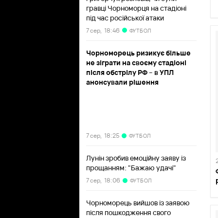
гравці Чорноморця на стадіоні
під час російської атаки
7 сер,
18:46
ФУТБОЛ
Чорноморець ризикує більше
не зіграти на своєму стадіоні
після обстрілу РФ – в УПЛ
анонсували рішення
7 сер,
18:25
ФУТБОЛ
Лунін зробив емоційну заяву із
прощанням: "Бажаю удачі"
7 сер,
18:06
ФУТБОЛ
Чорноморець вийшов із заявою
після пошкодження свого