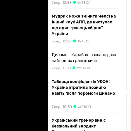
7 сер,
12:58
ФУТБОЛ
Мудрик може змінити Челсі на
інший клуб АПЛ, де виступає
ще один гравець збірної
України
7 сер,
12:28
ФУТБОЛ
Динамо – Карабах: названо двох
найгірших гравців киян
7 сер,
11:58
ФУТБОЛ
Таблиця коефіцієнтів УЄФА:
Україна втратила позицію
навіть після перемоги Динамо
7 сер,
10:59
ФУТБОЛ
Український тренер виніс
безжальний вердикт