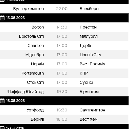
Вулверхемптон
22:00
Блекберн
15.08.2026
Bolton
14:30
Престон
Брістоль Сіті
17:00
Міллуолл
Charlton
17:00
Дербі
Мідлсбро
17:00
Lincoln City
Норвіч
17:00
Вест Бромвіч
Portsmouth
17:00
КПР
Сток Сіті
17:00
Суонсі
Шеффілд Юнайтед
19:30
Бірмінгем
16.08.2026
Уотфорд
15:30
Саутгемптон
Бернлі
18:00
Вест Хем
17.08.2026