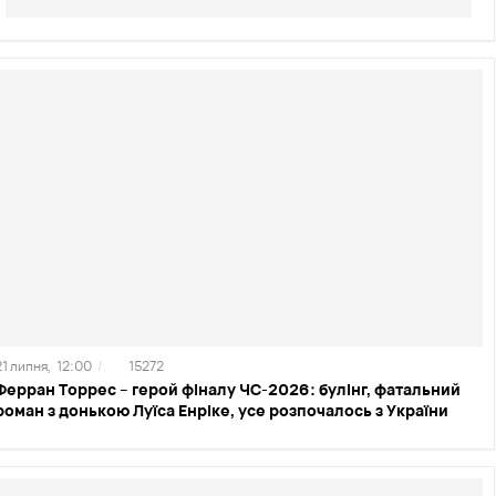
21 липня,
12:00
/
15272
Ферран Торрес – герой фіналу ЧС-2026: булінг, фатальний
роман з донькою Луїса Енріке, усе розпочалось з України