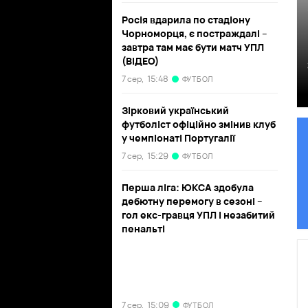
Росія вдарила по стадіону
Чорноморця, є постраждалі –
завтра там має бути матч УПЛ
(ВІДЕО)
7 сер,
15:48
ФУТБОЛ
Зірковий український
футболіст офіційно змінив клуб
у чемпіонаті Португалії
7 сер,
15:29
ФУТБОЛ
Перша ліга: ЮКСА здобула
дебютну перемогу в сезоні –
гол екс-гравця УПЛ і незабитий
пенальті
7 сер,
15:09
ФУТБОЛ