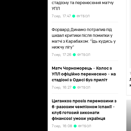
стадіону та перенесення матчу
УПЛ
7 сер,
17:47
ФУТБОЛ
Форвард Динамо потрапив під
шквал критики після помилки у
матчі з Карабахом: "Їдь кудись у
нижчу лігу"
7 сер,
17:26
ФУТБОЛ
Матч Чорноморець – Колос в
УПЛ офіційно перенесено – на
стадіоні в Одесі був приліт
7 сер,
16:27
ФУТБОЛ
Циганков провів перемовини з
6-разовим чемпіоном Іспанії –
клуб готовий виконати
фінансові умови українця
7 сер,
16:08
ФУТБОЛ