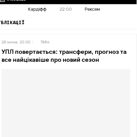
Кардіфф
22:00
Рексем
УБЛІКАЦІЇ
28 липня,
20:00
/
7864
УПЛ повертається: трансфери, прогноз та
все найцікавіше про новий сезон