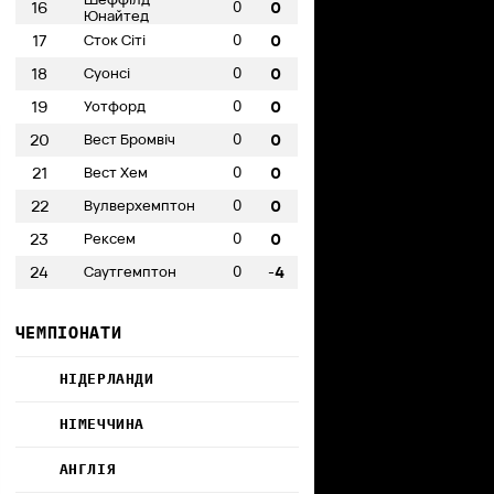
0
16
0
Юнайтед
0
17
Сток Сіті
0
0
18
Суонсі
0
0
19
Уотфорд
0
0
20
Вест Бромвіч
0
0
21
Вест Хем
0
0
22
Вулверхемптон
0
0
23
Рексем
0
0
24
Саутгемптон
-4
ЧЕМПІОНАТИ
НІДЕРЛАНДИ
НІМЕЧЧИНА
АНГЛІЯ