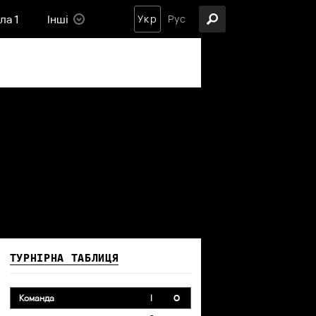
ла 1
Інші
Укр
Рус
ТУРНІРНА ТАБЛИЦЯ
Команда
I
O