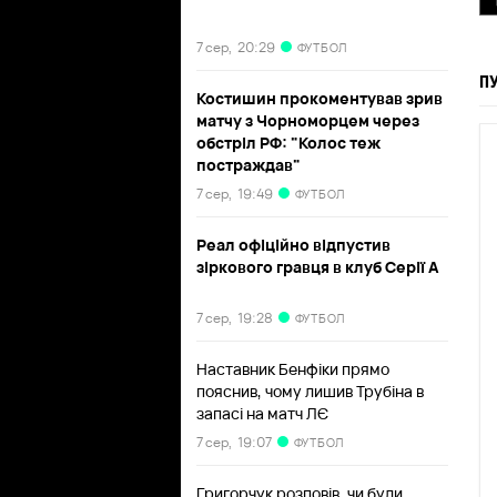
7 сер,
20:29
ФУТБОЛ
П
Костишин прокоментував зрив
матчу з Чорноморцем через
обстріл РФ: "Колос теж
постраждав"
7 сер,
19:49
ФУТБОЛ
Реал офіційно відпустив
зіркового гравця в клуб Серії А
7 сер,
19:28
ФУТБОЛ
Наставник Бенфіки прямо
пояснив, чому лишив Трубіна в
запасі на матч ЛЄ
7 сер,
19:07
ФУТБОЛ
Григорчук розповів, чи були