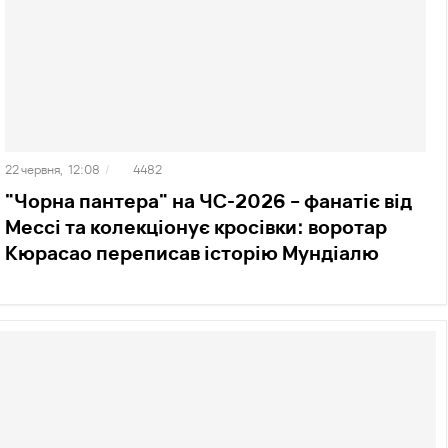
22 червня,
12:08
/
4482
"Чорна пантера" на ЧС-2026 – фанатіє від
Мессі та колекціонує кросівки: воротар
Кюрасао переписав історію Мундіалю