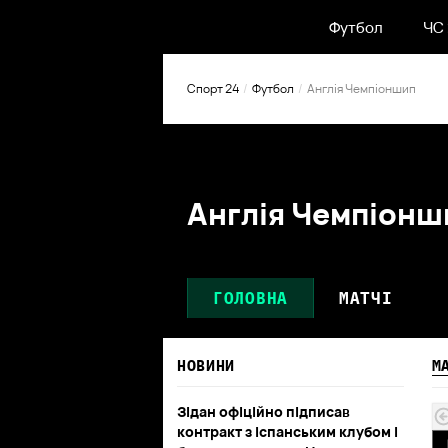
Футбол
ЧС
Спорт 24
Футбол
Англія Чемпіоншип
Англія Чемпіонш
ГОЛОВНА
МАТЧІ
НОВИНИ
М
Зідан офіційно підписав
контракт з іспанським клубом і