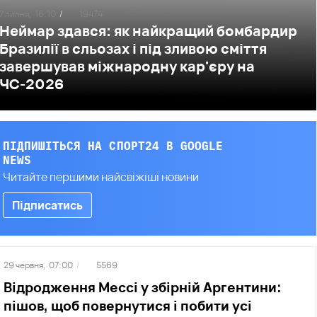
7 липня,
16:10
/
19474
Неймар здався: як найкращий бомбардир
Бразилії в сльозах і під зливою сміття
завершував міжнародну кар'єру на
ЧС-2026
ПІДПИШІТЬСЯ НА СПОРТ24 В GOOGLE
NEWS
Читайте першими найсвіжіші новини
Підписатись
29 червня,
07:00
/
5569
Відродження Мессі у збірній Аргентини:
пішов, щоб повернутися і побити усі