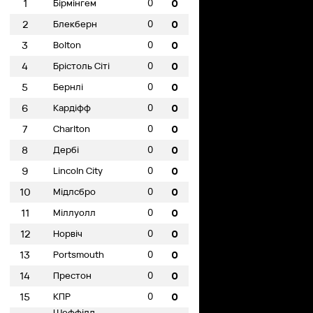
0
1
Бірмінгем
0
0
2
Блекберн
0
0
3
Bolton
0
0
4
Брістоль Сіті
0
0
5
Бернлі
0
0
6
Кардіфф
0
0
7
Charlton
0
0
8
Дербі
0
0
9
Lincoln City
0
0
10
Мідлсбро
0
0
11
Міллуолл
0
0
12
Норвіч
0
0
13
Portsmouth
0
0
14
Престон
0
0
15
КПР
0
Шеффілд