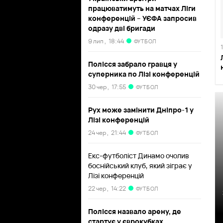
працюватимуть на матчах Ліги
конференцій – УЄФА запросив
одразу дві бригади
9 лип ,
18:44
ФУТБОЛ
Полісся забрало гравця у
суперника по Лізі конференцій
30 чер ,
17:55
ФУТБОЛ
Рух може замінити Дніпро-1 у
Лізі конференцій
24 чер ,
21:44
ФУТБОЛ
Екс-футболіст Динамо очолив
боснійський клуб, який зіграє у
Лізі конференцій
22 чер ,
14:22
ФУТБОЛ
Полісся назвало арену, де
стартує у єврокубках