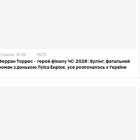
21 липня,
12:00
/
15272
Ферран Торрес – герой фіналу ЧС-2026: булінг, фатальний
роман з донькою Луїса Енріке, усе розпочалось з України