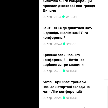
вилетіло з Ліги конференцій –
провали джокера і екс-гравця
Динамо
29 лип,
21:53
ФУТБОЛ
Гент – ЛНЗ: де дивитися матч-
відповідь кваліфікації Ліги
конференцій
29 лип,
07:30
ФУТБОЛ
Кривбас залишає Лігу
конференцій – Бетіс все
вирішив за три хвилини
29 сер ,
23:51
ФУТБОЛ
Бетіс – Кривбас: тренери
назвали стартові склади на
матч Ліги конференцій
29 сер ,
21:23
ФУТБОЛ