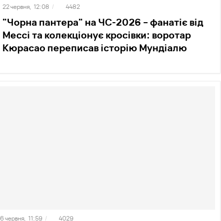
22 червня,
12:08
/
4482
"Чорна пантера" на ЧС-2026 – фанатіє від
Мессі та колекціонує кросівки: воротар
Кюрасао переписав історію Мундіалю
16 червня,
11:59
/
4029