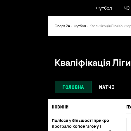
Футбол
ЧС
Спорт 24
Футбол
Кваліфікація Ліги Конфе
Кваліфікація Лі
ГОЛОВНА
МАТЧІ
НОВИНИ
П
Полісся у більшості прикро
програло Копенгагену і