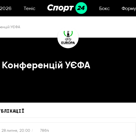
 2026
Теніс
Бокс
Форму
ренцій УЄФА
ги Конференцій УЄФА
УБЛІКАЦІЇ
28 липня,
20:00
/
7864