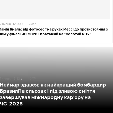
17 липня,
12:00
/
7467
Ламін Ямаль: від фотосесії на руках Мессі до протистояння з
ним у фіналі ЧС-2026 і претензій на "Золотий м'яч"
7 липня,
16:10
/
19474
Неймар здався: як найкращий бомбардир
Бразилії в сльозах і під зливою сміття
завершував міжнародну кар'єру на
ЧС-2026