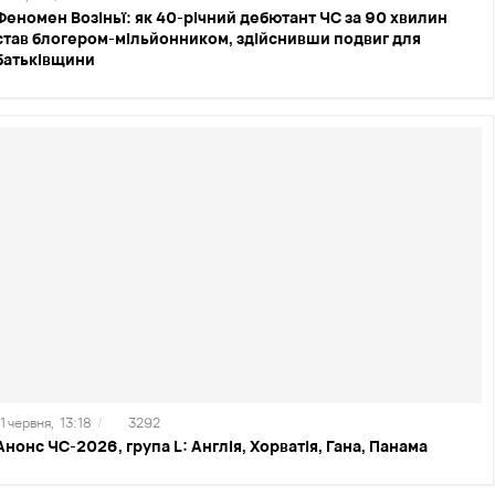
Феномен Возіньї: як 40-річний дебютант ЧС за 90 хвилин
став блогером-мільйонником, здійснивши подвиг для
батьківщини
1 червня,
13:18
/
3292
Анонс ЧС-2026, група L: Англія, Хорватія, Гана, Панама