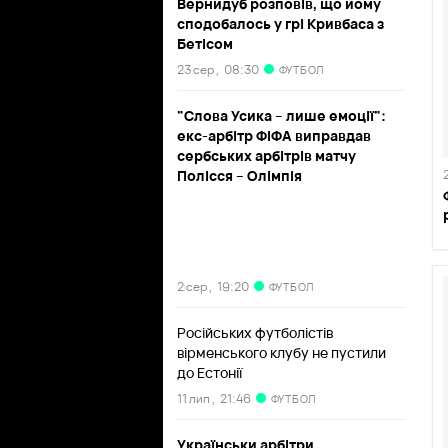
Вернидуб розповів, що йому
сподобалось у грі Кривбаса з
Бетісом
23 сер ,
08:30
ФУТБОЛ
"Слова Усика – лише емоції":
екс-арбітр ФІФА виправдав
сербських арбітрів матчу
Полісся – Олімпія
2 сер ,
19:20
ФУТБОЛ
Російських футболістів
вірменського клубу не пустили
до Естонії
11 лип ,
21:46
ФУТБОЛ
Українськи арбітри