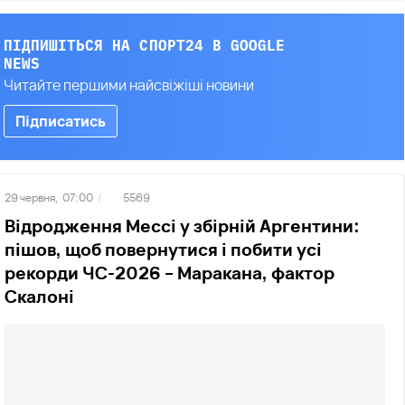
ПІДПИШІТЬСЯ НА СПОРТ24 В GOOGLE
NEWS
Читайте першими найсвіжіші новини
Підписатись
29 червня,
07:00
/
5569
Відродження Мессі у збірній Аргентини:
пішов, щоб повернутися і побити усі
рекорди ЧС-2026 – Маракана, фактор
Скалоні