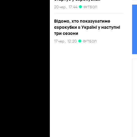
20 чер ,
17:44
ФУТБОЛ
Відомо, хто показуватиме
єврокубки в Україні у наступні
три сезони
17 чер ,
12:20
ФУТБОЛ