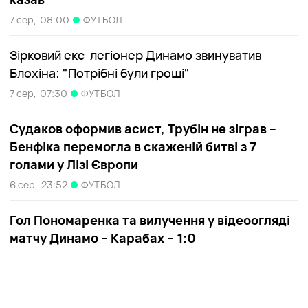
7 сер,
08:00
ФУТБОЛ
Зірковий екс-легіонер Динамо звинуватив
Блохіна: "Потрібні були гроші"
7 сер,
07:30
ФУТБОЛ
Судаков оформив асист, Трубін не зіграв –
Бенфіка перемогла в скаженій битві з 7
голами у Лізі Європи
6 сер,
23:52
ФУТБОЛ
Гол Пономаренка та вилучення у відеоогляді
матчу Динамо – Карабах – 1:0