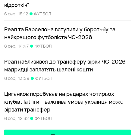
відсотків"
6 сер,
15:12
ФУТБОЛ
Реал та Барселона вступили у боротьбу за
найкращого футболіста ЧС-2026
6 сер,
14:47
ФУТБОЛ
Реал наблизився до трансферу зірки ЧС-2026 –
мадридці заплатять шалені кошти
6 сер,
13:59
ФУТБОЛ
Циганков перебуває на радарах чотирьох
клубів Ла Ліги – важлива умова українця може
зірвати трансфер
6 сер,
12:32
ФУТБОЛ