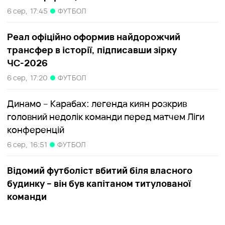
6 сер,
17:45
ФУТБОЛ
Реал офіційно оформив найдорожчий
трансфер в історії, підписавши зірку
ЧС-2026
6 сер,
17:20
ФУТБОЛ
Динамо – Карабах: легенда киян розкрив
головний недолік команди перед матчем Ліги
конференцій
6 сер,
16:51
ФУТБОЛ
Відомий футболіст вбитий біля власного
будинку – він був капітаном титулованої
команди