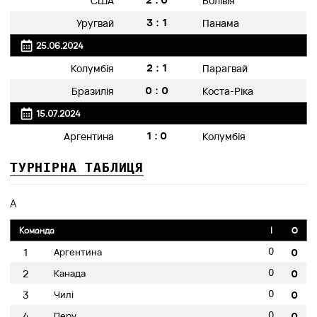
США
Болівія
3:1
Уругвай
Панама
25.06.2024
2:1
Колумбія
Парагвай
0:0
Бразилія
Коста-Ріка
15.07.2024
1:0
Аргентина
Колумбія
ТУРНІРНА ТАБЛИЦЯ
A
Команда
I
O
0
1
Аргентина
0
0
2
Канада
0
0
3
Чилі
0
0
4
Перу
0