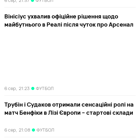
6 сер,
21:57
ФУТБОЛ
Вінісіус ухвалив офіційне рішення щодо
майбутнього в Реалі після чуток про Арсенал
6 сер,
21:23
ФУТБОЛ
Трубін і Судаков отримали сенсаційні ролі на
матч Бенфіки в Лізі Європи – стартові склади
6 сер,
21:08
ФУТБОЛ