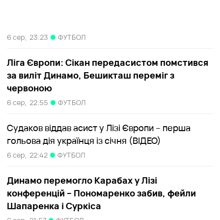
6 сер,
23:23
ФУТБОЛ
Ліга Європи: Сікан передасистом помстився
за виліт Динамо, Бешикташ переміг з
червоною
6 сер,
22:55
ФУТБОЛ
Судаков віддав асист у Лізі Європи – перша
гольова дія українця із січня (ВІДЕО)
6 сер,
22:42
ФУТБОЛ
Динамо перемогло Карабах у Лізі
конференцій – Пономаренко забив, фейли
Шапаренка і Суркіса