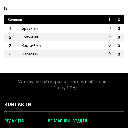
D
Команда
I
O
0
1
Бразилія
0
0
2
Колумбія
0
0
3
Коста-Ріка
0
0
4
Парагвай
0
Матеріали сайту призначені для осіб старше
21 року (21+)
КОНТАКТИ
РЕДАКЦІЯ
РЕКЛАМНИЙ ВІДДІЛ