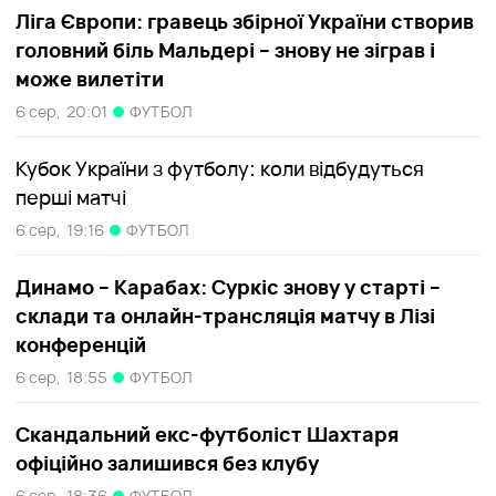
Ліга Європи: гравець збірної України створив
головний біль Мальдері – знову не зіграв і
може вилетіти
6 сер,
20:01
ФУТБОЛ
Кубок України з футболу: коли відбудуться
перші матчі
6 сер,
19:16
ФУТБОЛ
Динамо – Карабах: Суркіс знову у старті –
склади та онлайн-трансляція матчу в Лізі
конференцій
6 сер,
18:55
ФУТБОЛ
Скандальний екс-футболіст Шахтаря
офіційно залишився без клубу
6 сер,
18:36
ФУТБОЛ