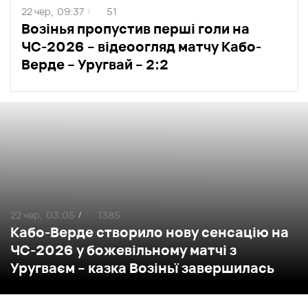
22 чер,
09:37
51
/
Возінья пропустив перші голи на
ЧС-2026 – відеоогляд матчу Кабо-
Верде – Уругвай – 2:2
22 чер,
03:05
1385
/
Кабо-Верде створило нову сенсацію на
ЧС-2026 у божевільному матчі з
Уругваєм – казка Возіньї завершилась