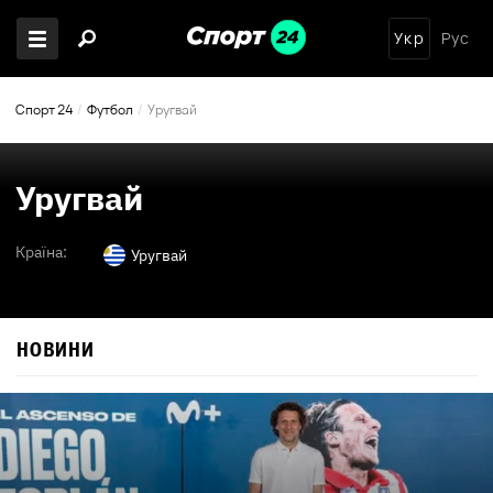
Укр
Рус
Спорт 24
Футбол
Уругвай
Уругвай
Країна:
Уругвай
НОВИНИ