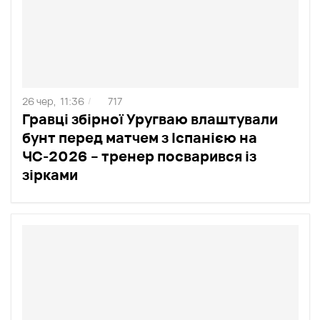
26 чер,
11:36
717
/
Гравці збірної Уругваю влаштували
бунт перед матчем з Іспанією на
ЧС-2026 – тренер посварився із
зірками