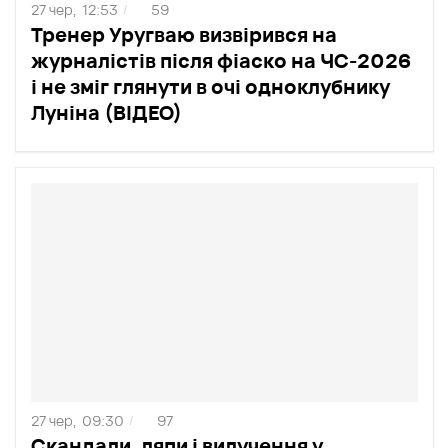
27 чер,
12:53
59
/
Тренер Уругваю визвірився на
журналістів після фіаско на ЧС-2026
і не зміг глянути в очі одноклубнику
Луніна (ВІДЕО)
27 чер,
09:30
97
/
Скандали, ляпи і вилучення у