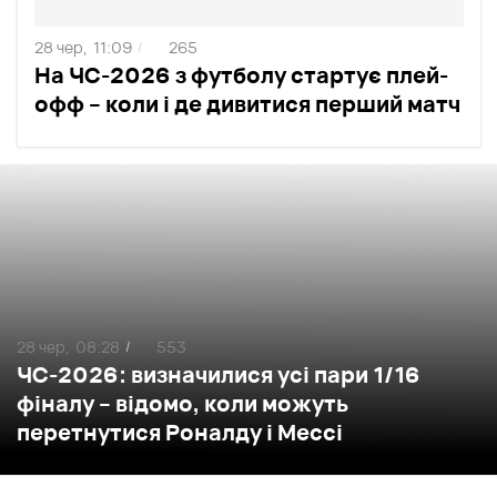
28 чер,
11:09
265
/
На ЧС-2026 з футболу стартує плей-
офф – коли і де дивитися перший матч
28 чер,
08:28
553
/
ЧС-2026: визначилися усі пари 1/16
фіналу – відомо, коли можуть
перетнутися Роналду і Мессі