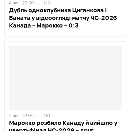
4 лип,
23:59
120
/
Дубль одноклубника Циганкова і
Ваната у відеоогляді матчу ЧС-2026
Канада – Марокко – 0:3
4 лип,
22:04
481
/
Марокко розбило Канаду й вийшло у
чвертьфінал ЧС-2026 – друг