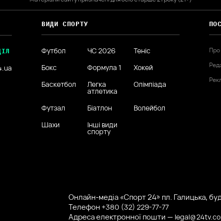
ВИДИ СПОРТУ
ПО
Футбол
ЧС 2026
Теніс
Про
ДІЛ
Ред
Бокс
Формула 1
Хокей
4.ua
Рек
Баскетбол
Легка
Олімпіада
атлетика
Футзал
Біатлон
Волейбол
Шахи
Інші види
спорту
Онлайн-медіа «Спорт 24» пл. Галицька, буд.
Телефон
+380 (32) 229-77-77
Адреса електронної пошти —
legal@24tv.c