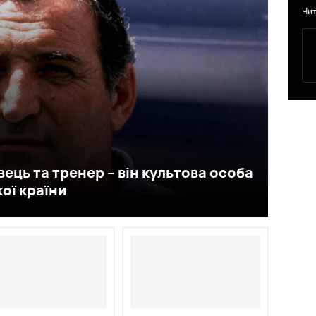
Чит
ець та тренер – він культова особа
ої країни