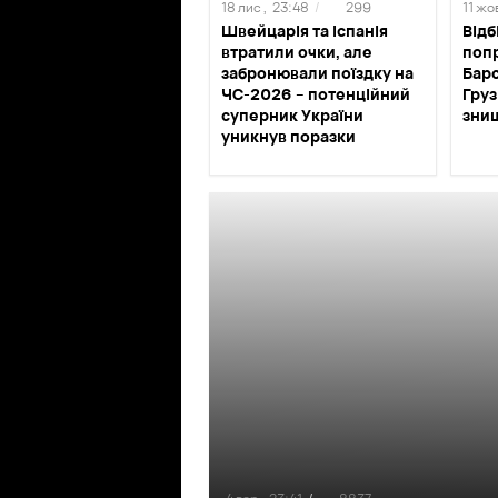
18 лис ,
23:48
/
299
11 жов
Швейцарія та Іспанія
Відб
втратили очки, але
попр
забронювали поїздку на
Барс
ЧС-2026 – потенційний
Груз
суперник України
зни
уникнув поразки