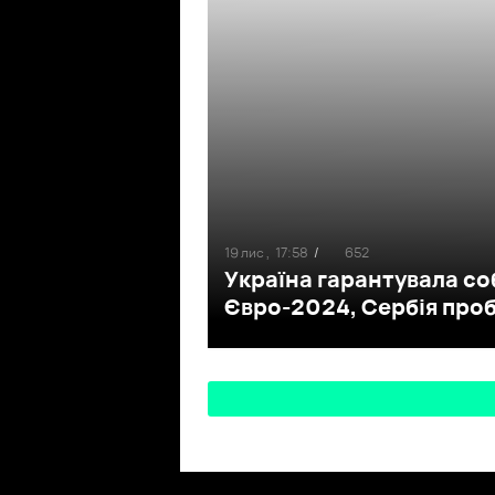
19 лис ,
17:58
/
652
Україна гарантувала соб
Євро-2024, Сербія проб