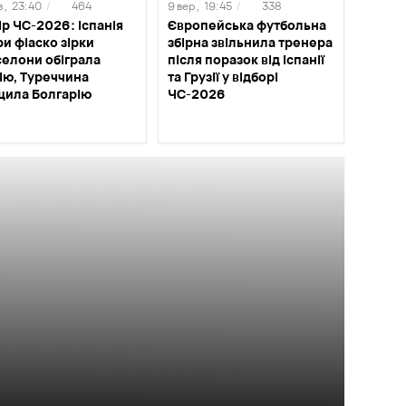
 ,
23:40
/
464
9 вер ,
19:45
/
338
ір ЧС-2026: Іспанія
Європейська футбольна
и фіаско зірки
збірна звільнила тренера
елони обіграла
після поразок від Іспанії
ію, Туреччина
та Грузії у відборі
щила Болгарію
ЧС-2026