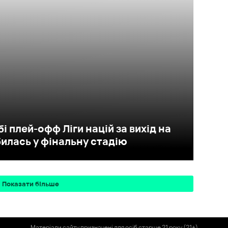
і плей-офф Ліги націй за вихід на
илась у фінальну стадію
Показати більше
Матеріали сайту призначені для осіб старше 21 року (21+)