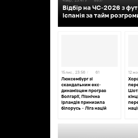
4 вер ,
23:41
/
8837
Відбір на ЧС-2026 з фут
Іспанія за тайм розгро
15 лис ,
23:56
/
61
12 жов
Люксембург зі
Хорв
скандальним екс-
пер
динамівцем програв
Шот
Болгарії, Північна
кінц
Ірландія принизила
пере
білорусь – Ліга націй
наці