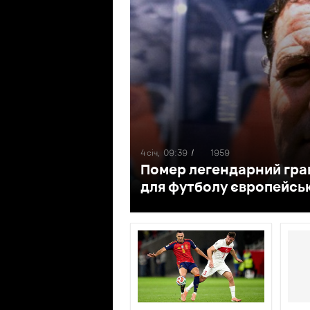
4 січ,
09:39
/
1959
Помер легендарний грав
для футболу європейськ