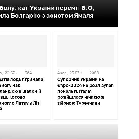
болу: кат України переміг 6:0,
мила Болгарію з асистом Ямаля
 ,
20:57
/
364
4 чер ,
23:57
/
2980
атія ледь втримала
Суперник України на
емогу над
Євро-2024 не реалізував
ландією в шаленій
пенальті, Італія
івці, Косово
розійшлася нічиєю зі
могло Литву в Лізі
збірною Туреччини
й