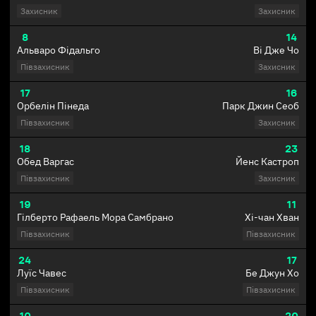
Захисник
Захисник
8
14
Альваро Фідальго
Ві Дже Чо
Півзахисник
Захисник
17
16
Орбелін Пінеда
Парк Джин Сеоб
Півзахисник
Захисник
18
23
Обед Варгас
Йенс Кастроп
Півзахисник
Захисник
19
11
Гілберто Рафаель Мора Самбрано
Хі-чан Хван
Півзахисник
Півзахисник
24
17
Луїс Чавес
Бе Джун Хо
Півзахисник
Півзахисник
10
20