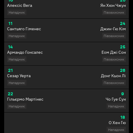
Алексіс Вега
Ян Хюн Чжун
Нападник
Півзахисник
11
24
Сантьяго Гіменес
Джин-Гю Кім
Нападник
Півзахисник
14
25
Армандо Гонсалес
Еом Джі Сон
Нападник
Півзахисник
21
26
Сезар Уерта
Донг Кьон Лі
Нападник
Півзахисник
22
9
Гільєрмо Мартінес
Чо Гуе Сун
Нападник
Нападник
18
О Хен Гю
Нападник