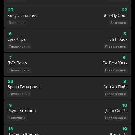
23
22
Хесус Галлардо
Янг-Ву Сеол
Захисник
Захисник
6
3
Ерік Ліра
Лі Гі Хюк
Півзахисник
Півзахисник
7
6
Луїс Ромо
Ін-Бом Хван
Півзахисник
Півзахисник
26
8
Браян Гутьєррес
Син Хо Пайк
Півзахисник
Півзахисник
9
10
Рауль Хіменес
Дже Сон Лі
Нападник
Півзахисник
16
19
Джуліан Кінонес
Кангін Лі