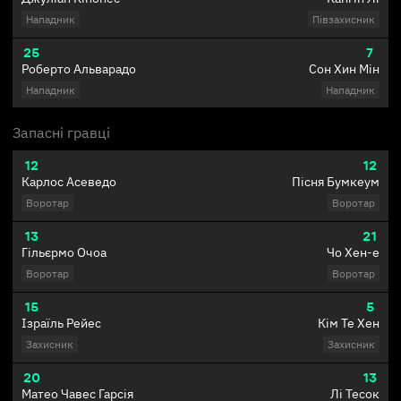
Нападник
Півзахисник
25
7
Роберто Альварадо
Сон Хин Мін
Нападник
Нападник
Запасні гравці
12
12
Карлос Асеведо
Пісня Бумкеум
Воротар
Воротар
13
21
Гільєрмо Очоа
Чо Хен-е
Воротар
Воротар
15
5
Ізраїль Рейес
Кім Те Хен
Захисник
Захисник
20
13
Матео Чавес Гарсія
Лі Тесок