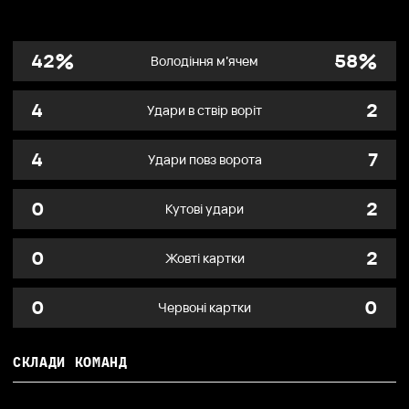
%
%
42
58
Володіння м’ячем
4
2
Удари в ствір воріт
4
7
Удари повз ворота
0
2
Кутові удари
0
2
Жовті картки
0
0
Червоні картки
СКЛАДИ КОМАНД