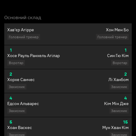
Основний склад
Хав'єр Агірре
Хон Мен Бо
Головний тренер
Головний тренер
1
1
Хосе Рауль Ранхель Агілар
Син Гю Кім
Воротар
Воротар
2
2
Хорхе Санчес
Лі Ханбом
Захисник
Захисник
4
4
Едсон Альварес
Кім Мін Дже
Захисник
Захисник
5
15
Хоан Васкес
Мун Хван Кім
Захисник
Захисник