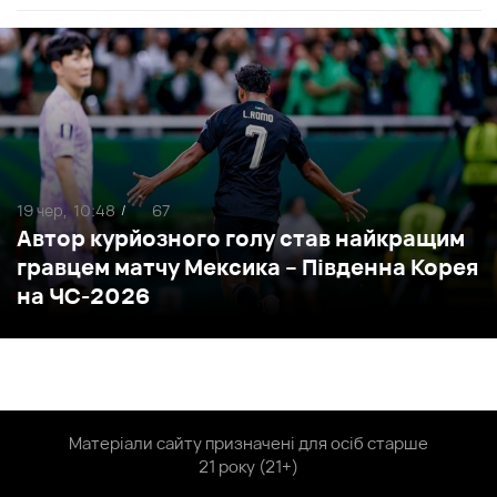
19 чер,
10:48
67
/
Автор курйозного голу став найкращим
гравцем матчу Мексика – Південна Корея
на ЧС-2026
Матеріали сайту призначені для осіб старше
21 року (21+)