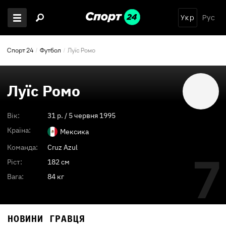
Укр
Рус
Спорт 24
Футбол
Луїс Ромо
Луїс Ромо
Вік:
31
p. /
5 червня 1995
Країна:
Мексика
Команда:
Cruz Azul
7
Ріст:
182 см
Вага:
84 кг
НОВИНИ ГРАВЦЯ