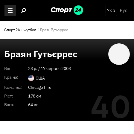
Укр
Рус
Спорт 24
Футбол
Браян Гутьєррес
Браян Гутьєррес
Вік:
23
p. /
17 червня 2003
Країна:
США
Команда:
Chicago Fire
40
Ріст:
178 см
Вага:
64 кг