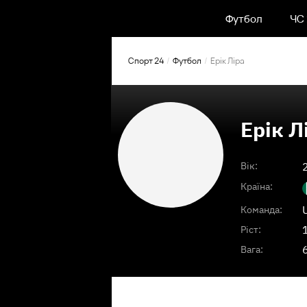
Футбол
ЧС
Спорт 24
Футбол
Ерік Ліра
Ерік Л
Вік:
Країна:
Команда:
Ріст:
Вага: