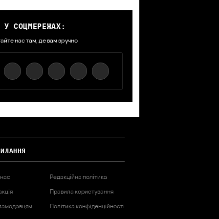
 У СОЦМЕРЕЖАХ:
айте нас там, де вам зручно
СИЛАННЯ
 нас
Редакційна політика
акція
Правила користування
ламодавцям
Політика конфіденційності