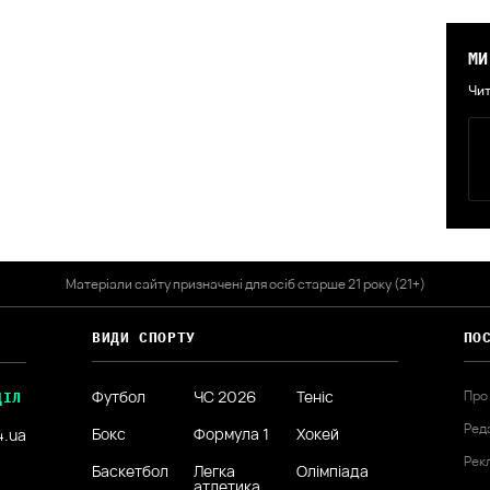
МИ
Чит
Матеріали сайту призначені для осіб старше 21 року (21+)
ВИДИ СПОРТУ
ПО
Футбол
ЧС 2026
Теніс
Про
ДІЛ
Ред
Бокс
Формула 1
Хокей
4.ua
Рек
Баскетбол
Легка
Олімпіада
атлетика