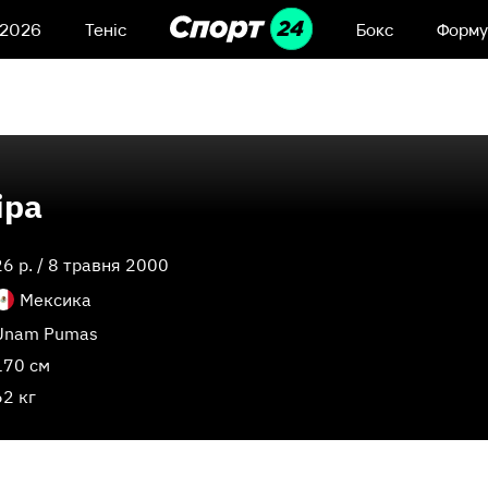
 2026
Теніс
Бокс
Форму
іра
26
p. /
8 травня 2000
Мексика
Unam Pumas
170 см
62 кг