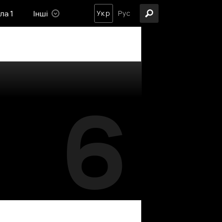
ла 1
Інші
Укр
Рус
6