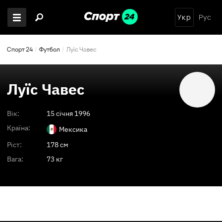
Укр
Рус
Спорт 24
Футбол
Луїс Чавес
Луїс Чавес
Вік:
15 січня 1996
Країна:
Мексика
Ріст:
178 см
Вага:
73 кг