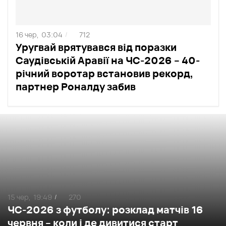
16 чер,
03:04
712
/
Уругвай врятувався від поразки
Саудівській Аравії на ЧС-2026 – 40-
річний воротар встановив рекорд,
партнер Роналду забив
15 чер,
19:49
270
/
ЧС-2026 з футболу: розклад матчів 16
червня – коли і де дивитися старт