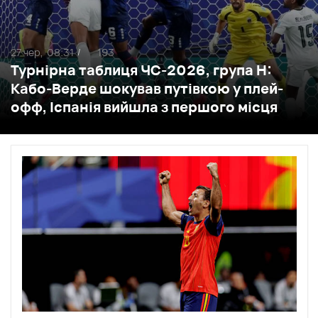
27 чер,
08:31
193
/
Турнірна таблиця ЧС-2026, група Н:
Кабо-Верде шокував путівкою у плей-
офф, Іспанія вийшла з першого місця