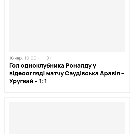
16 чер,
10:00
91
/
Гол одноклубника Роналду у
відеоогляді матчу Саудівська Аравія –
Уругвай – 1:1