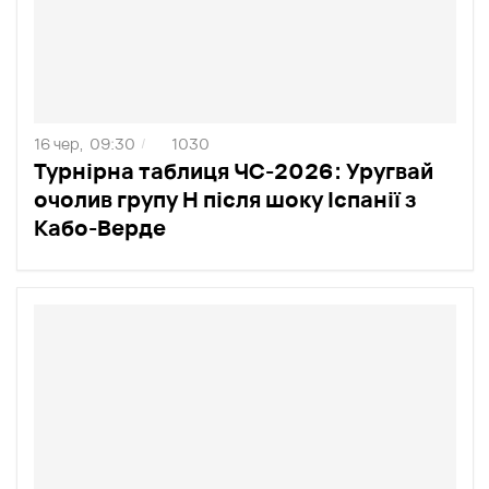
16 чер,
09:30
1030
/
Турнірна таблиця ЧС-2026: Уругвай
очолив групу H після шоку Іспанії з
Кабо-Верде