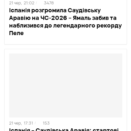
21 чер,
21:02
3478
/
Іспанія розгромила Саудівську
Аравію на ЧС-2026 – Ямаль забив та
наблизився до легендарного рекорду
Пеле
21 чер,
17:31
153
/
Іспанія – Саудівська Аравія: стартові