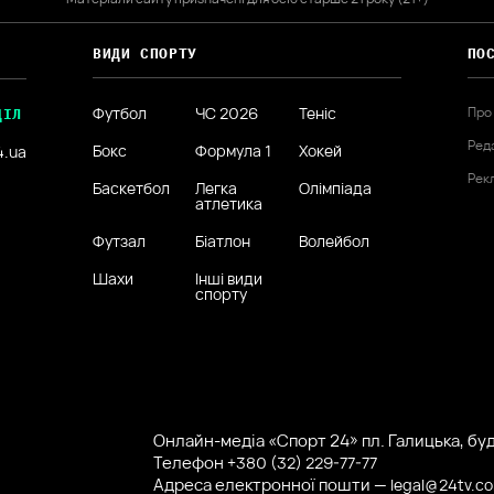
ВИДИ СПОРТУ
ПО
Футбол
ЧС 2026
Теніс
Про
ДІЛ
Ред
Бокс
Формула 1
Хокей
4.ua
Рек
Баскетбол
Легка
Олімпіада
атлетика
Футзал
Біатлон
Волейбол
Шахи
Інші види
спорту
Онлайн-медіа «Спорт 24» пл. Галицька, буд.
Телефон
+380 (32) 229-77-77
Адреса електронної пошти —
legal@24tv.c