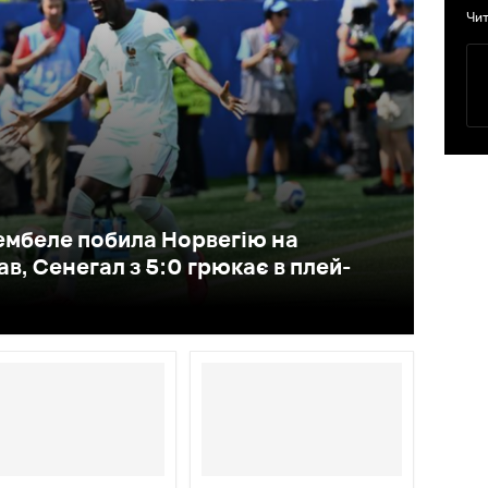
Чит
ембеле побила Норвегію на
в, Сенегал з 5:0 грюкає в плей-