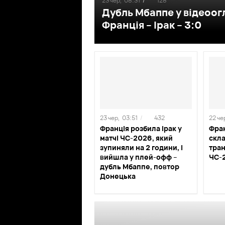
23 чер,
08:31
/
128
Дубль Мбаппе у відеоог
Франція – Ірак – 3:0
23 чер,
03:51
/
432
22 че
Франція розбила Ірак у
Фран
матчі ЧС-2026, який
скла
зупиняли на 2 години, і
тран
вийшла у плей-офф –
ЧС-
дубль Мбаппе, повтор
Донецька