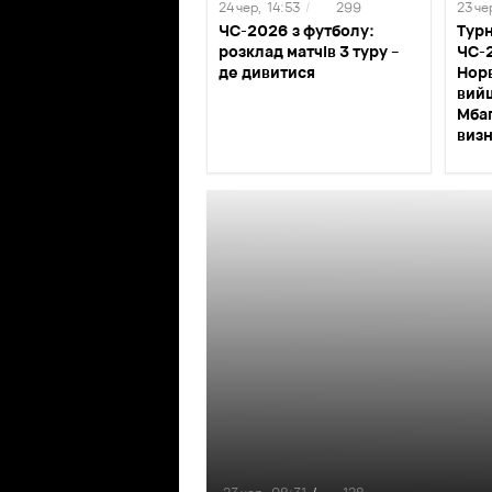
24 чер,
14:53
/
299
23 че
ЧС-2026 з футболу:
Турн
розклад матчів 3 туру –
ЧС-2
де дивитися
Нор
вий
Мбап
визн