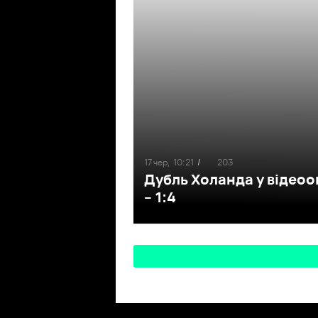
17 чер,
10:21
/
203
Дубль Холанда у відеоог
– 1:4