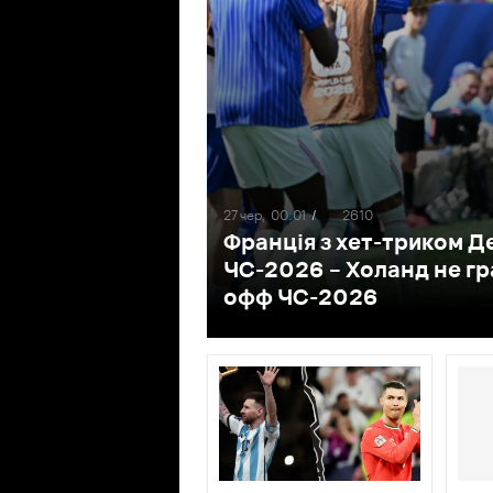
27 чер,
00:01
/
2610
Франція з хет-триком Д
ЧС-2026 – Холанд не гра
офф ЧС-2026