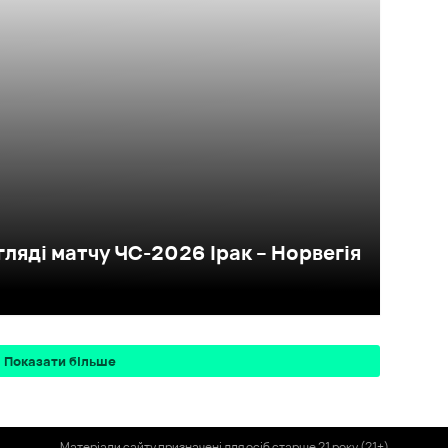
ляді матчу ЧС-2026 Ірак – Норвегія
Показати більше
Матеріали сайту призначені для осіб старше 21 року (21+)