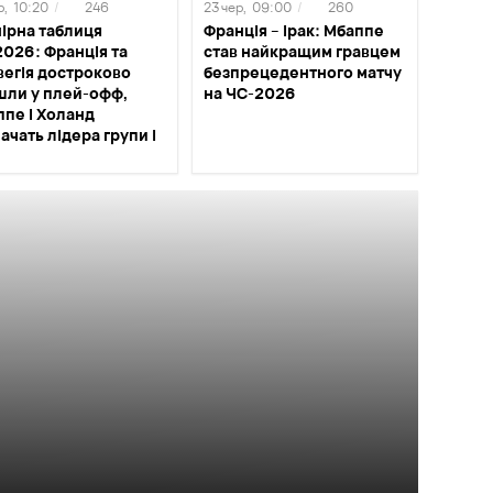
р,
10:20
/
246
23 чер,
09:00
/
260
ірна таблиця
Франція – Ірак: Мбаппе
026: Франція та
став найкращим гравцем
вегія достроково
безпрецедентного матчу
шли у плей-офф,
на ЧС-2026
пе і Холанд
ачать лідера групи I