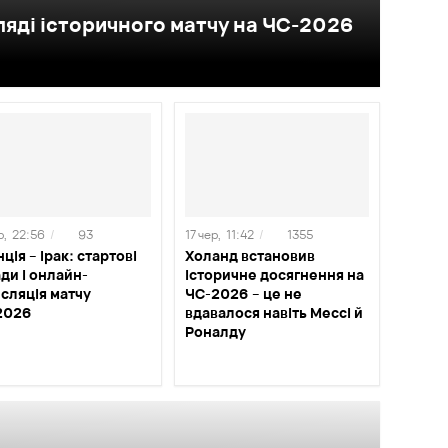
ляді історичного матчу на ЧС-2026
р,
22:56
/
93
17 чер,
11:42
/
1355
ція – Ірак: стартові
Холанд встановив
ди і онлайн-
історичне досягнення на
сляція матчу
ЧС-2026 – це не
2026
вдавалося навіть Мессі й
Роналду