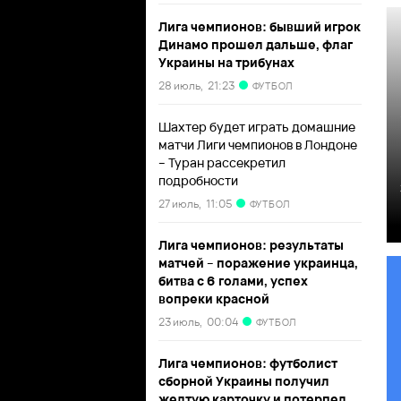
Лига чемпионов: бывший игрок
Динамо прошел дальше, флаг
Украины на трибунах
28 июль,
21:23
ФУТБОЛ
Шахтер будет играть домашние
матчи Лиги чемпионов в Лондоне
– Туран рассекретил
подробности
27 июль,
11:05
ФУТБОЛ
Лига чемпионов: результаты
матчей – поражение украинца,
битва с 6 голами, успех
вопреки красной
23 июль,
00:04
ФУТБОЛ
Лига чемпионов: футболист
сборной Украины получил
желтую карточку и потерпел