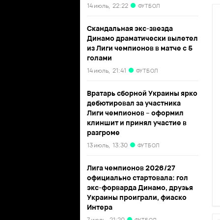
14 июль,
22:22
ФУТБОЛ
Скандальная экс-звезда
Динамо драматически вылетел
из Лиги чемпионов в матче с 5
голами
14 июль,
21:41
ФУТБОЛ
Вратарь сборной Украины ярко
дебютировал за участника
Лиги чемпионов – оформил
клиншит и принял участие в
разгроме
13 июль,
13:30
ФУТБОЛ
Лига чемпионов 2026/27
официально стартовала: гол
экс-форварда Динамо, друзья
Украины проиграли, фиаско
Интера
7 июль,
21:20
ФУТБОЛ