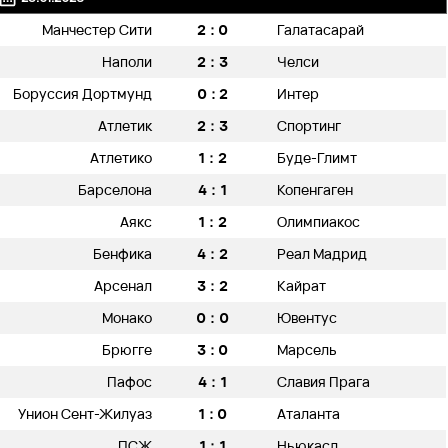
2:0
Манчестер Сити
Галатасарай
2:3
Наполи
Челси
0:2
Боруссия Дортмунд
Интер
2:3
Атлетик
Спортинг
1:2
Атлетико
Буде-Глимт
4:1
Барселона
Копенгаген
1:2
Аякс
Олимпиакос
4:2
Бенфика
Реал Мадрид
3:2
Арсенал
Кайрат
0:0
Монако
Ювентус
3:0
Брюгге
Марсель
4:1
Пафос
Славия Прага
1:0
Унион Сент-Жилуаз
Аталанта
1:1
ПСЖ
Ньюкасл