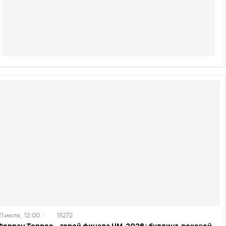
21 июля,
12:00
/
15272
Ферран Торрес – герой финала ЧМ-2026: буллинг, роковой