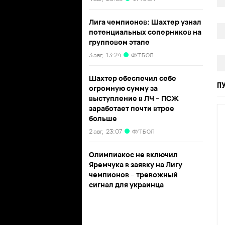
Лига чемпионов: Шахтер узнал
потенциальных соперников на
групповом этапе
3 авг,
13:24
ФУТБОЛ
Шахтер обеспечил себе
П
огромную сумму за
выступление в ЛЧ – ПСЖ
заработает почти втрое
больше
2 авг,
23:07
ФУТБОЛ
Олимпиакос не включил
Яремчука в заявку на Лигу
чемпионов – тревожный
сигнал для украинца