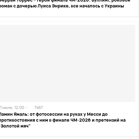
роман с дочерью Луиса Энрике, все началось с Украины
17 июля,
12:00
/
7467
Ламин Ямаль: от фотосессии на руках у Месси до
противостояния с ним в финале ЧМ-2026 и претензий на
"Золотой мяч"