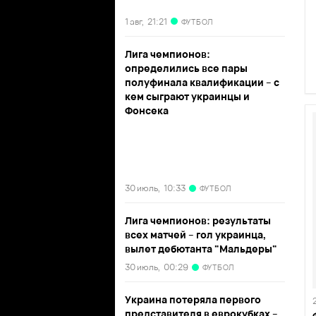
1 авг,
21:21
ФУТБОЛ
Лига чемпионов:
определились все пары
полуфинала квалификации – с
кем сыграют украинцы и
Фонсека
30 июль,
10:33
ФУТБОЛ
Лига чемпионов: результаты
всех матчей – гол украинца,
вылет дебютанта "Мальдеры"
30 июль,
00:29
ФУТБОЛ
Украина потеряла первого
представителя в еврокубках –