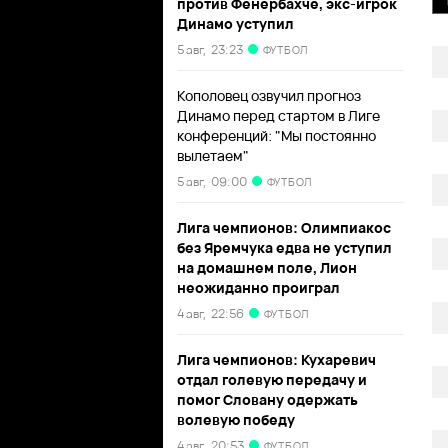
против Фенербахче, экс-игрок
Динамо уступил
5 авг,
23:23
ФУТБОЛ
Кополовец озвучил прогноз
Динамо перед стартом в Лиге
конференций: "Мы постоянно
вылетаем"
5 авг,
09:00
ФУТБОЛ
Лига чемпионов: Олимпиакос
без Яремчука едва не уступил
на домашнем поле, Лион
неожиданно проиграл
4 авг,
22:56
ФУТБОЛ
Лига чемпионов: Кухаревич
отдал голевую передачу и
помог Словану одержать
волевую победу
4 авг,
20:53
ФУТБОЛ