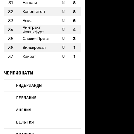
8
31
Наполи
8
8
32
Копенгаген
8
8
33
Аякс
6
Айнтрахт
8
34
4
Франкфурт
8
35
Славия Прага
3
8
36
Вильярреал
1
8
37
Кайрат
1
ЧЕМПИОНАТЫ
НИДЕРЛАНДЫ
ГЕРМАНИЯ
АНГЛИЯ
БЕЛЬГИЯ