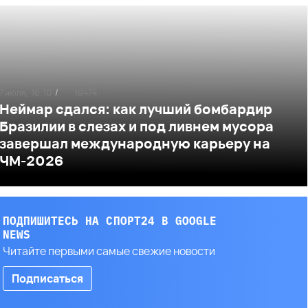
7 июля,
16:10
/
19474
Неймар сдался: как лучший бомбардир
Бразилии в слезах и под ливнем мусора
завершал международную карьеру на
ЧМ-2026
ПОДПИШИТЕСЬ НА СПОРТ24 В GOOGLE
NEWS
Читайте первыми самые свежие новости
Подписаться