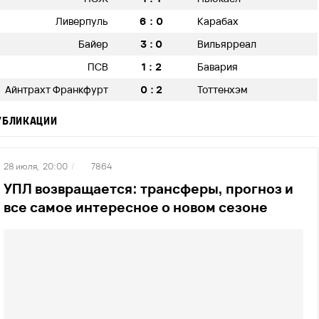
6:0
Ливерпуль
Карабах
3:0
Байер
Вильярреал
1:2
ПСВ
Бавария
0:2
Айнтрахт Франкфурт
Тоттенхэм
УБЛИКАЦИИ
28 июля,
20:00
/
7864
УПЛ возвращается: трансферы, прогноз и
все самое интересное о новом сезоне