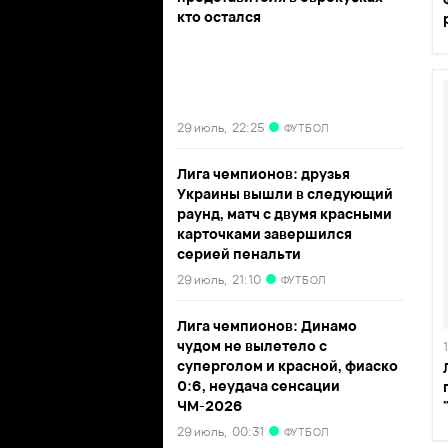
кто остался
29 июль,
22:25
ФУТБОЛ
Лига чемпионов: друзья
Украины вышли в следующий
раунд, матч с двумя красными
карточками завершился
серией пенальти
29 июль,
21:10
ФУТБОЛ
Лига чемпионов: Динамо
чудом не вылетело с
суперголом и красной, фиаско
0:6, неудача сенсации
ЧМ-2026
29 июль,
00:31
ФУТБОЛ