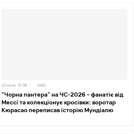
22 июня,
12:08
/
4482
"Чорна пантера" на ЧС-2026 – фанатіє від
Мессі та колекціонує кросівки: воротар
Кюрасао переписав історію Мундіалю