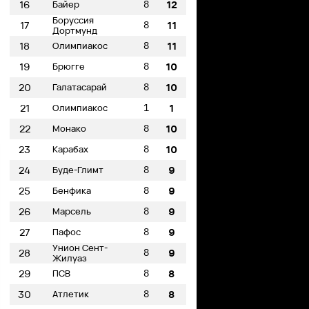
8
16
Байер
12
Боруссия
8
17
11
Дортмунд
8
18
Олимпиакос
11
8
19
Брюгге
10
8
20
Галатасарай
10
1
21
Олимпиакос
1
8
22
Монако
10
8
23
Карабах
10
8
24
Буде-Глимт
9
8
25
Бенфика
9
8
26
Марсель
9
8
27
Пафос
9
Унион Сент-
8
28
9
Жилуаз
8
29
ПСВ
8
8
30
Атлетик
8