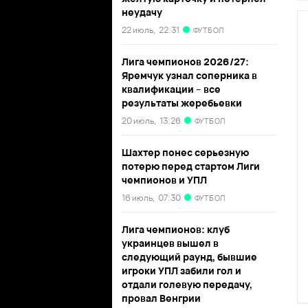
неудачу
22 июль,
22:31
ФУТБОЛ
Лига чемпионов 2026/27:
Яремчук узнал соперника в
квалификации – все
результаты жеребьевки
20 июль,
13:26
ФУТБОЛ
Шахтер понес серьезную
потерю перед стартом Лиги
чемпионов и УПЛ
16 июль,
07:30
ФУТБОЛ
Лига чемпионов: клуб
украинцев вышел в
следующий раунд, бывшие
игроки УПЛ забили гол и
отдали голевую передачу,
провал Венгрии