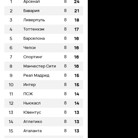
8
1
Арсенал
24
8
2
Бавария
21
8
3
Ливерпуль
18
8
4
Тоттенхэм
17
8
5
Барселона
16
8
6
Челси
16
8
7
Спортинг
16
8
8
Манчестер Сити
16
8
9
Реал Мадрид
15
8
10
Интер
15
8
11
ПСЖ
14
8
12
Ньюкасл
14
8
13
Ювентус
13
8
14
Атлетико
13
8
15
Аталанта
13