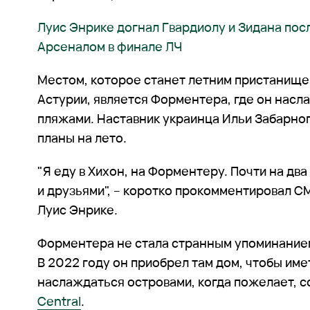
Луис Энрике догнал Гвардиолу и Зидана по
Арсеналом в финале ЛЧ
Местом, которое станет летним пристанище
Астурии, является Форментера, где он нас
пляжами. Наставник украинца Ильи Забарно
планы на лето.
"Я еду в Хихон, на Форментеру. Почти на два
и друзьями", – коротко прокомментировал С
Луис Энрике.
Форментера не стала странным упоминание
В 2022 году он приобрел там дом, чтобы им
наслаждаться островами, когда пожелает, 
Central
.