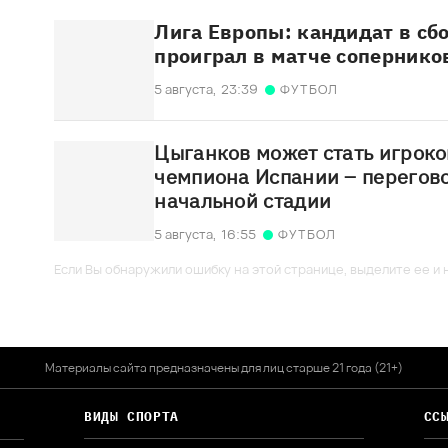
Лига Европы: кандидат в с
проиграл в матче сопернико
5 августа,
23:39
ФУТБОЛ
Цыганков может стать игроко
чемпиона Испании – перегов
начальной стадии
5 августа,
16:55
ФУТБОЛ
Если Вы обнаружили ошибку на этой странице, выделите ее и н
Материалы сайта предназначены для лиц старше 21 года (21+)
ВИДЫ СПОРТА
СС