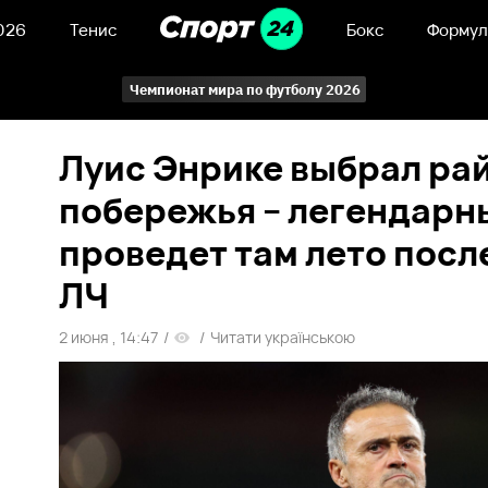
026
Тенис
Бокс
Формул
Чемпионат мира по футболу 2026
Луис Энрике выбрал рай
побережья – легендарн
проведет там лето посл
ЛЧ
2 июня , 14:47
/
/
Читати українською