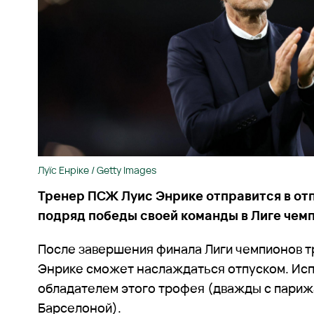
Луїс Енріке / Getty Images
Тренер ПСЖ Луис Энрике отправится в от
подряд победы своей команды в Лиге чем
После завершения финала Лиги чемпионов 
Энрике сможет наслаждаться отпуском. Исп
обладателем этого трофея (дважды с парижа
Барселоной).