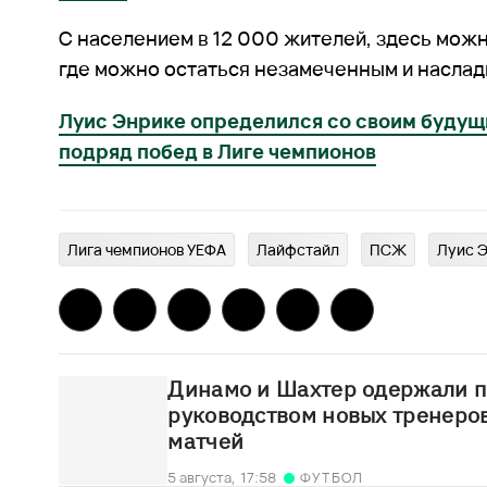
С населением в 12 000 жителей, здесь можн
где можно остаться незамеченным и наслад
Луис Энрике определился со своим будущ
подряд побед в Лиге чемпионов
Лига чемпионов УЕФА
Лайфстайл
ПСЖ
Луис 
Динамо и Шахтер одержали п
руководством новых тренеров
матчей
5 августа,
17:58
ФУТБОЛ