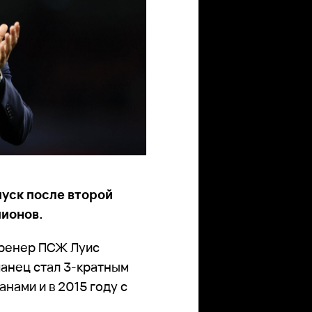
пуск после второй
пионов.
тренер ПСЖ Луис
анец стал 3-кратным
нами и в 2015 году с