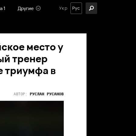
а 1
Другие
Укр
Рус
ское место у
ый тренер
е триумфа в
РУСЛАН
РУСАНОВ
АВТОР: