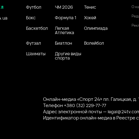
Футбол
ЧМ 2026
Тенис
О н
ЕЛ
Ред
Бокс
Формула 1
Хокей
4.ua
Рек
Баскетбол
Легкая
Олимпиада
Атлетика
Футзал
Биатлон
Волейбол
Шахматы
Другие виды
спорта
Онлайн-медиа «Спорт 24» пл. Галицкая, д. 1
Телефон
+380 (32) 229-77-77
Адрес электронной почты —
legal@24tv.co
Идентификатор онлайн-медиа в Реестре 