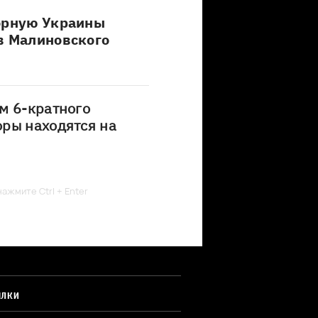
борную Украины
в Малиновского
м 6-кратного
оры находятся на
ажмите Ctrl + Enter
ЫЛКИ