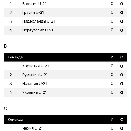
0
1
Бельгия U-21
0
0
2
Грузия U-21
0
0
3
Нидерланды U-21
0
0
4
Португалия U-21
0
B
Команда
И
O
0
1
Хорватия U-21
0
0
2
Румыния U-21
0
0
3
Испания U-21
0
0
4
Украина U-21
0
C
Команда
И
O
0
1
Чехия U-21
0