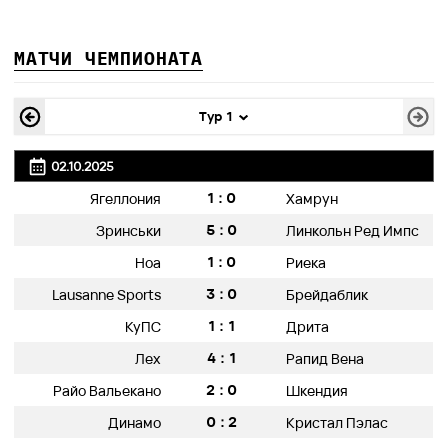
МАТЧИ ЧЕМПИОНАТА
Тур 1
02.10.2025
1:0
Ягеллония
Хамрун
5:0
Зринськи
Линкольн Ред Импс
1:0
Ноа
Риека
3:0
Lausanne Sports
Брейдаблик
1:1
КуПС
Дрита
4:1
Лех
Рапид Вена
2:0
Райо Вальекано
Шкендия
0:2
Динамо
Кристал Пэлас