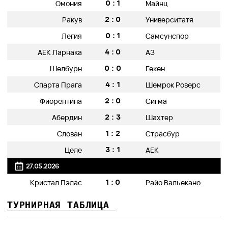
0:1
Омония
Майнц
2:0
Ракув
Университатя
0:1
Легия
Самсунспор
4:0
АЕК Ларнака
АЗ
0:0
Шелбурн
Гекен
4:1
Спарта Прага
Шемрок Роверс
2:0
Фиорентина
Сигма
2:3
Абердин
Шахтер
1:2
Слован
Страсбур
3:1
Целе
АЕК
27.05.2026
1:0
Кристал Пэлас
Райо Вальекано
ТУРНИРНАЯ ТАБЛИЦА