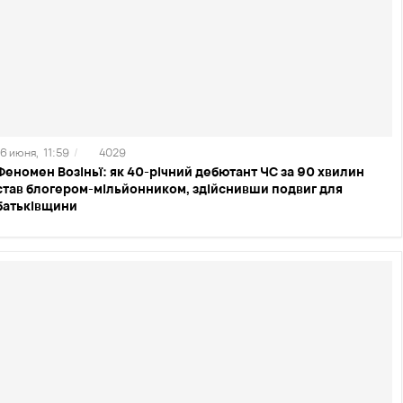
16 июня,
11:59
/
4029
Феномен Возіньї: як 40-річний дебютант ЧС за 90 хвилин
став блогером-мільйонником, здійснивши подвиг для
батьківщини