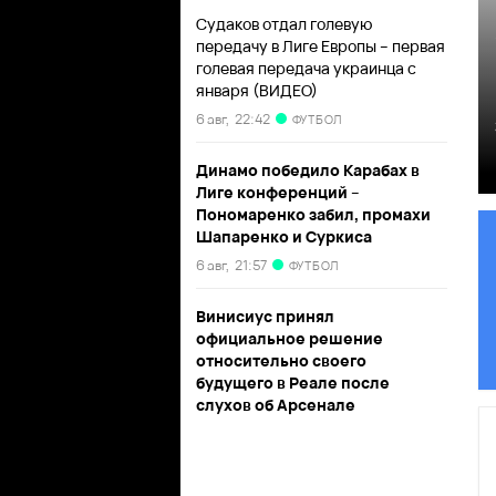
Судаков отдал голевую
передачу в Лиге Европы – первая
голевая передача украинца с
января (ВИДЕО)
6 авг,
22:42
ФУТБОЛ
Динамо победило Карабах в
Лиге конференций –
Пономаренко забил, промахи
Шапаренко и Суркиса
6 авг,
21:57
ФУТБОЛ
Винисиус принял
официальное решение
относительно своего
будущего в Реале после
слухов об Арсенале