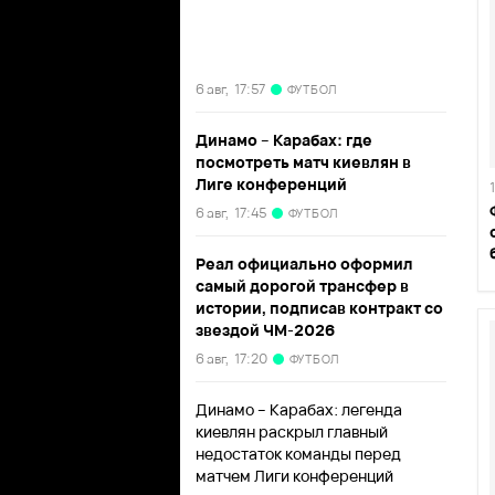
6 авг,
17:57
ФУТБОЛ
Динамо – Карабах: где
посмотреть матч киевлян в
Лиге конференций
6 авг,
17:45
ФУТБОЛ
Реал официально оформил
самый дорогой трансфер в
истории, подписав контракт со
звездой ЧМ-2026
6 авг,
17:20
ФУТБОЛ
Динамо – Карабах: легенда
киевлян раскрыл главный
недостаток команды перед
матчем Лиги конференций