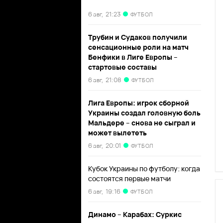
6 авг,
21:23
ФУТБОЛ
Трубин и Судаков получили
сенсационные роли на матч
Бенфики в Лиге Европы –
стартовые составы
6 авг,
21:08
ФУТБОЛ
Лига Европы: игрок сборной
Украины создал головную боль
Мальдере – снова не сыграл и
может вылететь
6 авг,
20:01
ФУТБОЛ
Кубок Украины по футболу: когда
состоятся первые матчи
6 авг,
19:16
ФУТБОЛ
Динамо – Карабах: Суркис