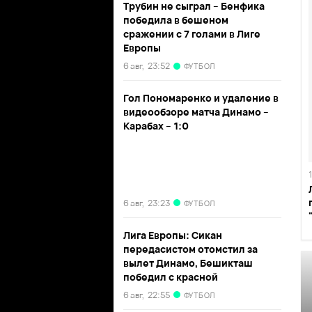
Трубин не сыграл – Бенфика
победила в бешеном
сражении с 7 голами в Лиге
Европы
6 авг,
23:52
ФУТБОЛ
Гол Пономаренко и удаление в
видеообзоре матча Динамо –
Карабах – 1:0
6 авг,
23:23
ФУТБОЛ
Лига Европы: Сикан
передасистом отомстил за
вылет Динамо, Бешикташ
победил с красной
6 авг,
22:55
ФУТБОЛ