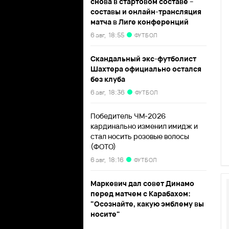
снова в стартовом составе –
составы и онлайн-трансляция
матча в Лиге конференций
6 авг,
18:55
ФУТБОЛ
Скандальный экс-футболист
Шахтера официально остался
без клуба
6 авг,
18:36
ФУТБОЛ
Победитель ЧМ-2026
кардинально изменил имидж и
стал носить розовые волосы
(ФОТО)
6 авг,
18:16
ФУТБОЛ
Маркевич дал совет Динамо
перед матчем с Карабахом:
"Осознайте, какую эмблему вы
носите"