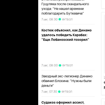
Гуцуляка после скандального
ухода: "Не нашел времени
поблагодарить Буткевича"
7 авг,
08:30
ФУТБОЛ
Костюк объяснил, как Динамо
удалось победить Карабах:
"Еще Лобановский говорил"
7 авг,
08:00
ФУТБОЛ
Звездный экс-легионер Динамо
обвинил Блохина: "Нужны были
деньги"
7 авг,
07:30
ФУТБОЛ
Судаков оформил ассист,