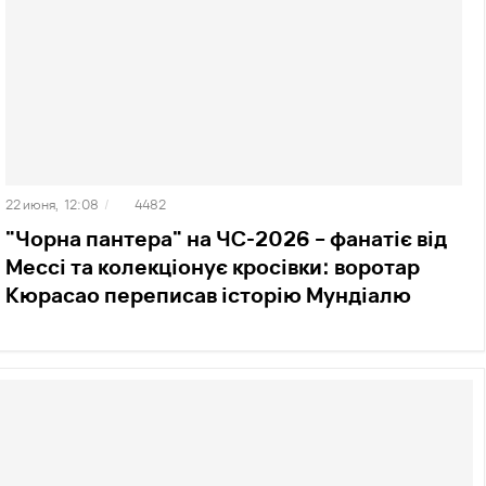
22 июня,
12:08
/
4482
"Чорна пантера" на ЧС-2026 – фанатіє від
Мессі та колекціонує кросівки: воротар
Кюрасао переписав історію Мундіалю