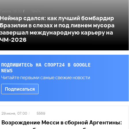
7 июля,
16:10
/
19474
Неймар сдался: как лучший бомбардир
Бразилии в слезах и под ливнем мусора
завершал международную карьеру на
ЧМ-2026
ПОДПИШИТЕСЬ НА СПОРТ24 В GOOGLE
NEWS
Читайте первыми самые свежие новости
Подписаться
29 июня,
07:00
/
5569
Возрождение Месси в сборной Аргентины: