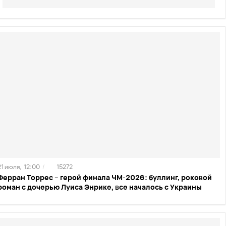
21 июля,
12:00
/
15272
Ферран Торрес – герой финала ЧМ-2026: буллинг, роковой
роман с дочерью Луиса Энрике, все началось с Украины