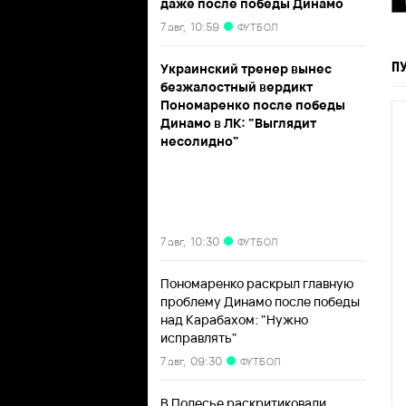
даже после победы Динамо
7 авг,
10:59
ФУТБОЛ
П
Украинский тренер вынес
безжалостный вердикт
Пономаренко после победы
Динамо в ЛК: "Выглядит
несолидно"
7 авг,
10:30
ФУТБОЛ
Пономаренко раскрыл главную
проблему Динамо после победы
над Карабахом: "Нужно
исправлять"
7 авг,
09:30
ФУТБОЛ
В Полесье раскритиковали