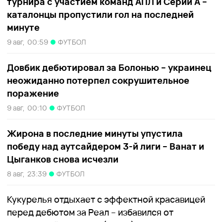
турнира с участием команд АПЛ и Серии А –
каталонцы пропустили гол на последней
минуте
9 авг,
00:59
ФУТБОЛ
Довбик дебютировал за Болонью – украинец
неожиданно потерпел сокрушительное
поражение
9 авг,
00:10
ФУТБОЛ
Жирона в последние минуты упустила
победу над аутсайдером 3-й лиги – Ванат и
Цыганков снова исчезли
8 авг,
23:39
ФУТБОЛ
Кукурелья отдыхает с эффектной красавицей
перед дебютом за Реал – избавился от