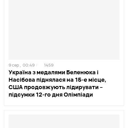
9 сер ,
00:49
1459
/
Україна з медалями Беленюка і
Насібова піднялася на 15-е місце,
США продовжують лідирувати –
підсумки 12-го дня Олімпіади