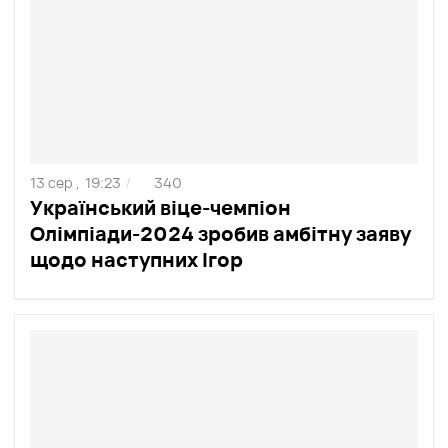
13 сер ,
19:23
340
/
Український віце-чемпіон
Олімпіади-2024 зробив амбітну заяву
щодо наступних Ігор