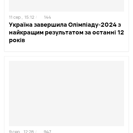
11 сер ,
15:12
144
/
Україна завершила Олімпіаду-2024 з
найкращим результатом за останні 12
років
9 сер ,
12:28
947
/