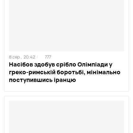
8 сер ,
20:42
777
/
Насібов здобув срібло Олімпіади у
греко-римській боротьбі, мінімально
поступившись іранцю