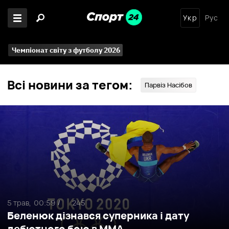
Укр
Рус
Чемпіонат світу з футболу 2026
Всі новини за тегом:
Парвіз Насібов
5 трав,
00:59
245
/
Беленюк дізнався суперника і дату
дебютного бою в ММА