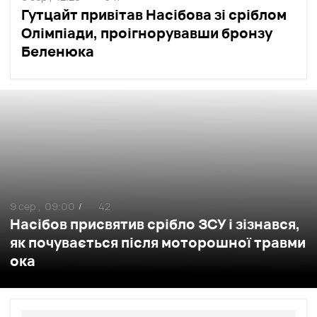
Гутцайт привітав Насібова зі сріблом
Олімпіади, проігнорувавши бронзу
Беленюка
9 сер ,
09:00
42
/
Насібов присвятив срібло ЗСУ і зізнався,
як почувається після моторошної травми
ока