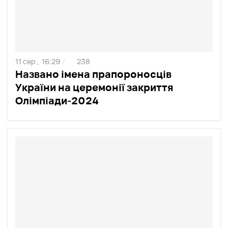
11 сер ,
16:29
238
/
Названо імена прапороносців
України на церемонії закриття
Олімпіади-2024