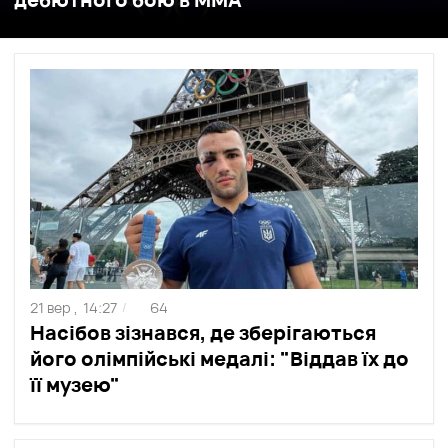
21 вер ,
14:27
64
/
Насібов зізнався, де зберігаються
його олімпійські медалі: "Віддав їх до
її музею"