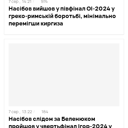
7 сер ,
14:21
974
/
Насібов вийшов у півфінал ОІ-2024 у
греко-римській боротьбі, мінімально
перемігши киргиза
7 сер ,
13:22
184
/
Насібов слідом за Беленюком
пройшов у чвертьфінал Ігор-2024 у