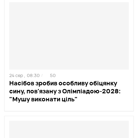
24 сер ,
08:30
50
/
Насібов зробив особливу обіцянку
сину, пов'язану з Олімпіадою-2028:
"Мушу виконати ціль"