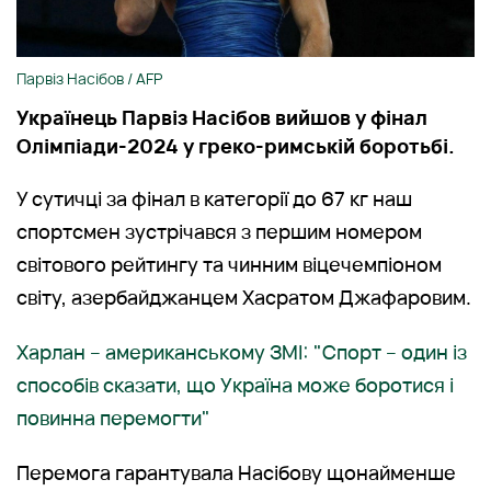
Парвіз Насібов / АFP
Українець Парвіз Насібов вийшов у фінал
Олімпіади-2024 у греко-римській боротьбі.
У сутичці за фінал в категорії до 67 кг наш
спортсмен зустрічався з першим номером
світового рейтингу та чинним віцечемпіоном
світу, азербайджанцем Хасратом Джафаровим.
Харлан – американському ЗМІ: "Спорт – один із
способів сказати, що Україна може боротися і
повинна перемогти"
Перемога гарантувала Насібову щонайменше