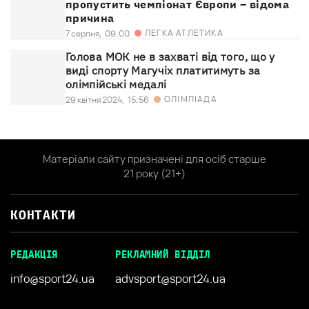
пропустить чемпіонат Європи – відома
причина
ЛЕГКА АТЛЕТИКА
7 серпня,
09:00
Голова МОК не в захваті від того, що у
виді спорту Магучіх платитимуть за
олімпійські медалі
ОЛІМПІАДА
29 квітня 2024,
15:56
Матеріали сайту призначені для осіб старше
21 року (21+)
КОНТАКТИ
РЕДАКЦІЯ
РЕКЛАМНИЙ ВІДДІЛ
info@sport24.ua
advsport@sport24.ua