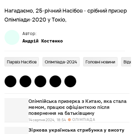
Нагадаємо, 25-річний Насібов - срібний призер
Олімпіади-2020 у Токіо,
Автор:
Андрій
Костенко
Парвіз Насібов
Олімпіада-2024
Головні новини
Віде
Олімпійська призерка з Китаю, яка стала
мемом, працює офіціанткою після
повернення на батьківщину
ОЛІМПІАДА
14 серпня 2024,
18:54
Зіркова українська стрибунка у висоту