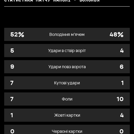
%
%
52
48
Володіння м’ячем
5
4
Удари в ствір воріт
9
6
Удари повз ворота
7
1
Кутові удари
7
10
Фоли
1
4
Жовті картки
0
0
Червоні картки