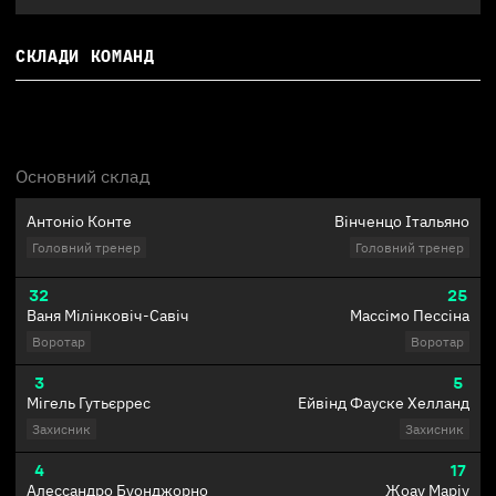
СКЛАДИ КОМАНД
Основний склад
Антоніо Конте
Вінченцо Італьяно
Головний тренер
Головний тренер
32
25
Ваня Мілінковіч-Савіч
Массімо Пессіна
Воротар
Воротар
3
5
Мігель Гутьєррес
Ейвінд Фауске Хелланд
Захисник
Захисник
4
17
Алессандро Буонджорно
Жоау Маріу