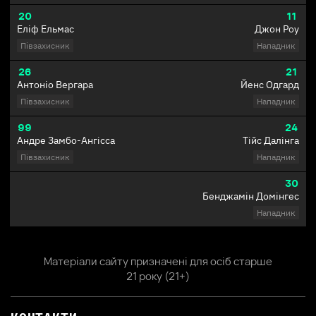
20
11
Еліф Ельмас
Джон Роу
Півзахисник
Нападник
26
21
Антоніо Вергара
Йенс Одгард
Півзахисник
Нападник
99
24
Андре Замбо-Ангісса
Тійс Далінга
Півзахисник
Нападник
30
Бенджамін Домінгес
Нападник
Матеріали сайту призначені для осіб старше
21 року (21+)