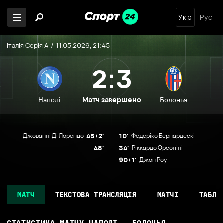
Укр
Рус
Італія Серія А
11.05.2026, 21:45
2:3
Матч завершено
Наполі
Болонья
Джованні Ді Лоренцо
45+2'
10'
Федеріко Бернардескі
48'
34'
Ріккардо Орсоліні
90+1'
Джон Роу
МАТЧ
ТЕКСТОВА ТРАНСЛЯЦІЯ
МАТЧІ
ТАБЛИ
СТАТИСТИКА МАТЧУ
НАПОЛІ - БОЛОНЬЯ