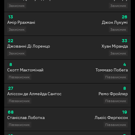
Захисник
Захисник
13
26
Амір Ррахмані
Джон Лукумі
Захисник
Захисник
22
33
Джованні Ді Лоренцо
Хуан Міранда
Захисник
Захисник
8
4
Скотт Мактомінай
Томмазо Побега
Півзахисник
Півзахисник
27
8
Аліссон де Алмейда Сантос
Ремо Фройлер
Півзахисник
Півзахисник
68
19
Станіслав Лоботка
Льюїс Фергюсон
Півзахисник
Півзахисник