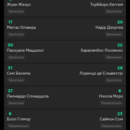
Жуан Жезус
Торбйорн Хеггем
Захисник
Захисник
17
20
Матіас Олівера
Надір Дзортеа
Захисник
Захисник
30
22
Паскуале Маццоккі
Хараламбос Лікоянніс
Захисник
Захисник
31
29
Сем Бекема
Лоренцо де Сільвестрі
Захисник
Захисник
37
6
Леонардо Спінаццола
Нікола Моро
Захисник
Півзахисник
6
23
Біллі Гілмор
Саймон Сом
Півзахисник
Півзахисник