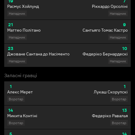
19
7
Расмус Хойлунд
Ріккардо Орсоліні
Нападник
Нападник
21
9
Маттео Політано
Сантьяго Томас Кастро
Нападник
Нападник
23
10
Джоване Сантана до Насіменто
Федеріко Бернардескі
Нападник
Нападник
Запасні гравці
1
1
Алекс Мерет
Лукаш Скорупскі
Воротар
Воротар
14
13
Микита Контіні
Федеріко Равалья
Воротар
Воротар
5
14