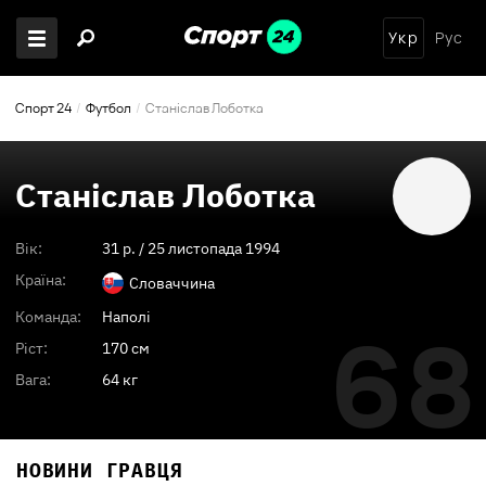
Укр
Рус
Спорт 24
Футбол
Станіслав Лоботка
Станіслав Лоботка
Вік:
31
p. /
25 листопада 1994
Країна:
Словаччина
Команда:
Наполі
68
Ріст:
170 см
Вага:
64 кг
НОВИНИ ГРАВЦЯ