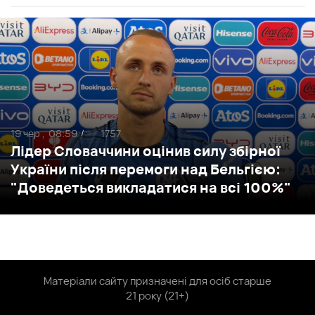
19 чер ,
08:59
1757
/
Лідер Словаччини оцінив силу збірної
України після перемоги над Бельгією:
"Доведеться викладатися на всі 100%"
Матеріали сайту призначені для осіб старше
21 року (21+)