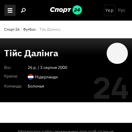
Укр
Рус
Спорт 24
Футбол
Тійс Далінга
Тійс Далінга
Вік:
26
p. /
3 серпня 2000
24
Країна:
Нідерланди
Команда:
Болонья
Матеріали сайту призначені для осіб старше