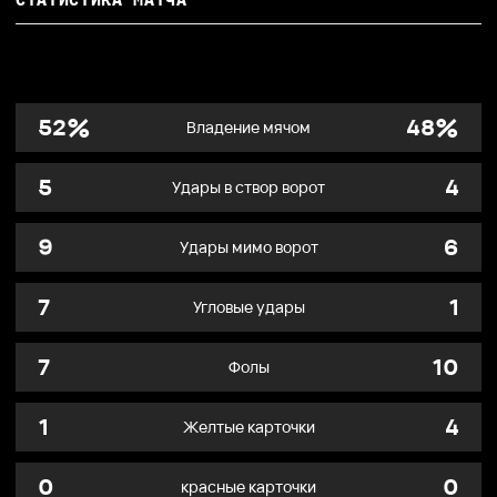
%
%
52
48
Владение мячом
5
4
Удары в створ ворот
9
6
Удары мимо ворот
7
1
Угловые удары
7
10
Фолы
1
4
Желтые карточки
0
0
красные карточки