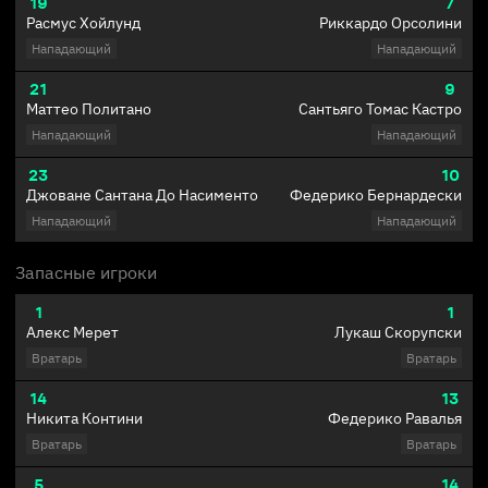
19
7
Расмус Хойлунд
Риккардо Орсолини
Нападающий
Нападающий
21
9
Маттео Политано
Сантьяго Томас Кастро
Нападающий
Нападающий
23
10
Джоване Сантана До Насименто
Федерико Бернардески
Нападающий
Нападающий
Запасные игроки
1
1
Алекс Мерет
Лукаш Скорупски
Вратарь
Вратарь
14
13
Никита Контини
Федерико Равалья
Вратарь
Вратарь
5
14