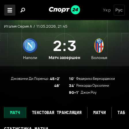
Укр
Рус
Италия Серия А
11.05.2026, 21:45
2:3
Матч завершен
Наполи
Болонья
Джованни Ди Лоренцо
45+2'
10'
Федерико Бернардески
48'
34'
Риккардо Орсолини
90+1'
Джон Роу
МАТЧ
ТЕКСТОВАЯ ТРАНСЛЯЦИЯ
МАТЧИ
ТАБЛ
СТАТИСТИКА МАТЧА