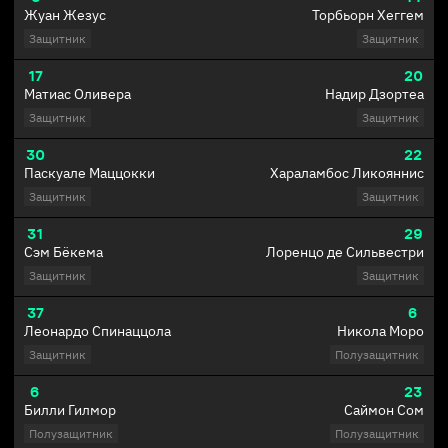
Жуан Жезус
Торбьорн Хеггем
Защитник
Защитник
17
20
Матиас Оливера
Надир Дзортеа
Защитник
Защитник
30
22
Паскуале Маццокки
Хараламбос Ликояннис
Защитник
Защитник
31
29
Сэм Бёкема
Лоренцо де Сильвестри
Защитник
Защитник
37
6
Леонардо Спинаццола
Никола Моро
Защитник
Полузащитник
6
23
Билли Гилмор
Саймон Сом
Полузащитник
Полузащитник