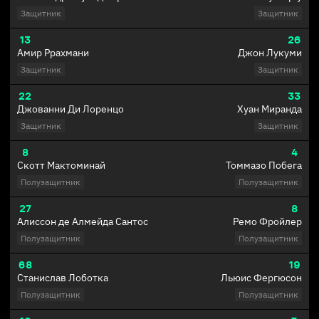
Защитник
Защитник
13
26
Амир Ррахмани
Джон Лукуми
Защитник
Защитник
22
33
Джованни Ди Лоренцо
Хуан Миранда
Защитник
Защитник
8
4
Скотт Мактоминай
Томмазо Побега
Полузащитник
Полузащитник
27
8
Алиссон де Алмейда Сантос
Ремо Фройлер
Полузащитник
Полузащитник
68
19
Станислав Лоботка
Льюис Фергюсон
Полузащитник
Полузащитник