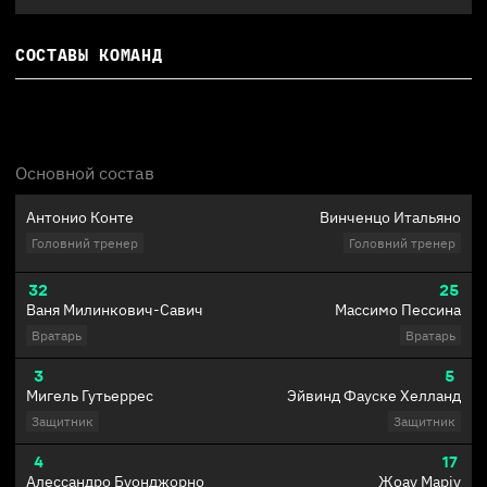
СОСТАВЫ КОМАНД
Основной состав
Антонио Конте
Винченцо Итальяно
Головний тренер
Головний тренер
32
25
Ваня Милинкович-Савич
Массимо Пессина
Вратарь
Вратарь
3
5
Мигель Гутьеррес
Эйвинд Фауске Хелланд
Защитник
Защитник
4
17
Алессандро Буонджорно
Жоау Маріу