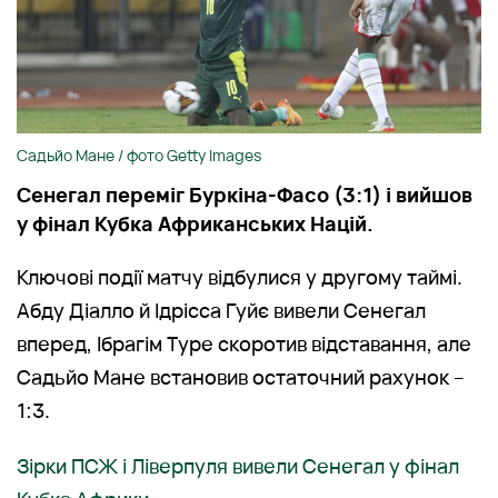
Садьйо Мане / фото Getty Images
Сенегал переміг Буркіна-Фасо (3:1) і вийшов
у фінал Кубка Африканських Націй.
Ключові події матчу відбулися у другому таймі.
Абду Діалло й Ідрісса Гуйє вивели Сенегал
вперед, Ібрагім Туре скоротив відставання, але
Садьйо Мане встановив остаточний рахунок –
1:3.
Зірки ПСЖ і Ліверпуля вивели Сенегал у фінал