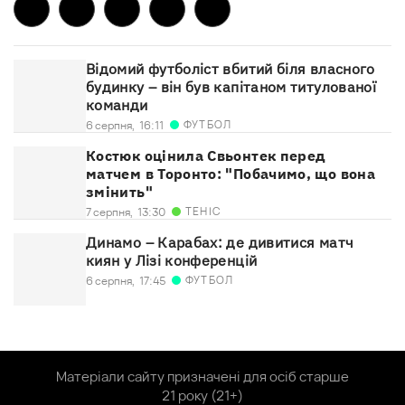
Відомий футболіст вбитий біля власного
будинку – він був капітаном титулованої
команди
ФУТБОЛ
6 серпня,
16:11
Костюк оцінила Свьонтек перед
матчем в Торонто: "Побачимо, що вона
змінить"
ТЕНІС
7 серпня,
13:30
Динамо – Карабах: де дивитися матч
киян у Лізі конференцій
ФУТБОЛ
6 серпня,
17:45
Матеріали сайту призначені для осіб старше
21 року (21+)