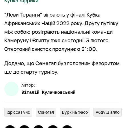
Кубка Африки
"Леви Теранги" зіграють у фіналі Кубка
Африканських Націй 2022 року. Другу путівку
між собою розіграють національні команди
Камеруну і Єгипту вже сьогодні, 3 лютого.
Стартовий свисток пролунає о 21:00.
Додамо, що Сенегал був головним фаворитом
ще до старту турніру.
Автор:
Віталій
Кулачковський
Ідрісса Гуйє
Сенегал
Буркіна Фасо
Абду Діалло