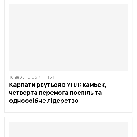
18 вер ,
16:03
151
/
Карпати рвуться в УПЛ: камбек,
четверта перемога поспіль та
одноосібне лідерство