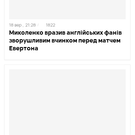
18 вер ,
21:28
1822
/
Миколенко вразив англійських фанів
зворушливим вчинком перед матчем
Евертона