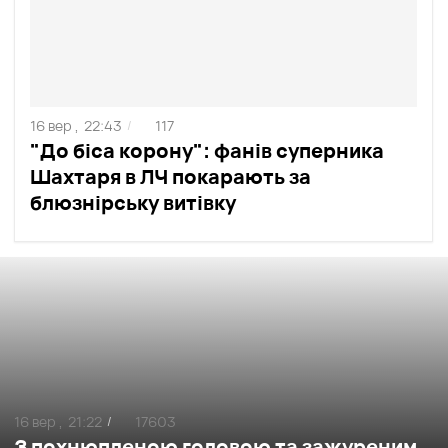
16 вер ,
22:43
117
/
"До біса корону": фанів суперника
Шахтаря в ЛЧ покарають за
блюзнірську витівку
16 вер ,
21:22
17603
/
З похнюпленою головою та зажуреним