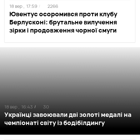
18 вер ,
17:59
2266
/
Ювентус осоромився проти клубу
Берлусконі: брутальне вилучення
зірки і продовження чорної смуги
18 вер ,
16:43
30
/
Українці завоювали дві золоті медалі на
чемпіонаті світу із бодібілдингу