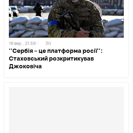
18 вер ,
21:59
30
/
''Сербія – це платформа росії'':
Стаховський розкритикував
Джоковіча