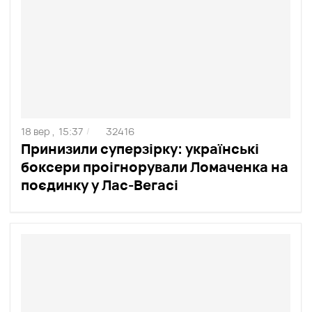
18 вер ,
15:37
32416
/
Принизили суперзірку: українські
боксери проігнорували Ломаченка на
поєдинку у Лас-Вегасі