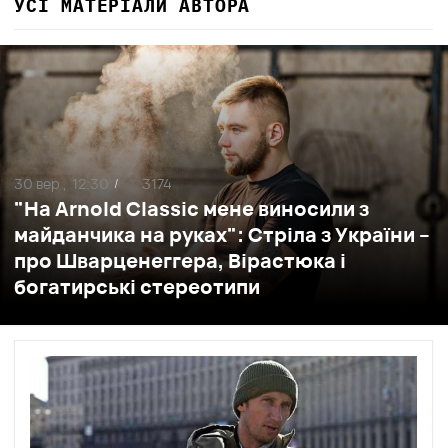
УСІ МАТЕРІАЛИ АВТОРА
30 вер ,
12:30
3174
/
"На Arnold Classic мене виносили з
майданчика на руках": Стріла з України –
про Шварценеггера, Вірастюка і
богатирські стереотипи