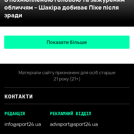
обличчям – Шакіра добиває Піке після
зради
Показати більше
Матеріали сайту призначені для осіб старше
21 року (21+)
КОНТАКТИ
РЕДАКЦІЯ
РЕКЛАМНИЙ ВІДДІЛ
info@sport24.ua
advsport@sport24.ua