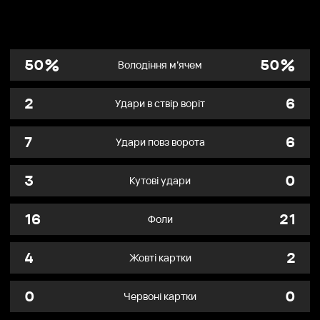
%
%
50
50
Володіння м’ячем
2
6
Удари в ствір воріт
7
6
Удари повз ворота
3
0
Кутові удари
16
21
Фоли
4
2
Жовті картки
0
0
Червоні картки