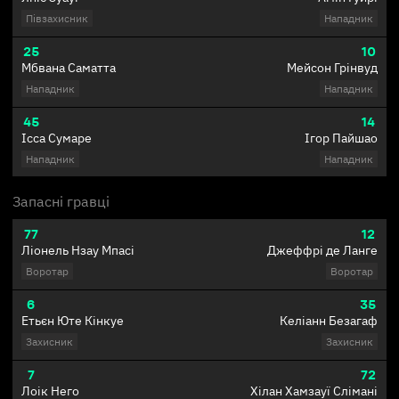
Півзахисник
Нападник
25
10
Мбвана Саматта
Мейсон Грінвуд
Нападник
Нападник
45
14
Ісса Сумаре
Ігор Пайшао
Нападник
Нападник
Запасні гравці
77
12
Ліонель Нзау Мпасі
Джеффрі де Ланге
Воротар
Воротар
6
35
Етьєн Юте Кінкуе
Келіанн Безагаф
Захисник
Захисник
7
72
Лоік Него
Хілан Хамзауї Слімані