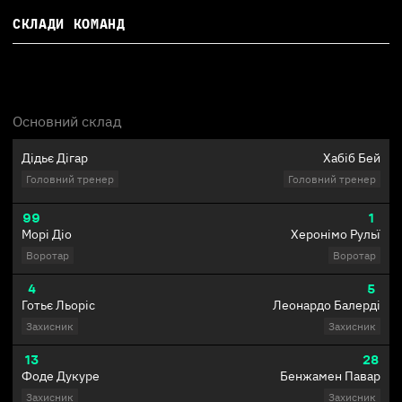
СКЛАДИ КОМАНД
Основний склад
Дідьє Дігар
Хабіб Бей
Головний тренер
Головний тренер
99
1
Морі Діо
Херонімо Рульї
Воротар
Воротар
4
5
Готьє Льоріс
Леонардо Балерді
Захисник
Захисник
13
28
Фоде Дукуре
Бенжамен Павар
Захисник
Захисник