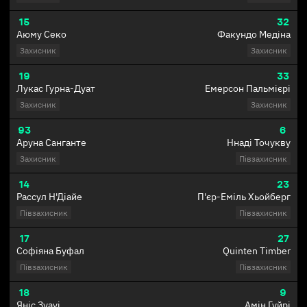
15
32
Аюму Секо
Факундо Медіна
Захисник
Захисник
19
33
Лукас Гурна-Дуат
Емерсон Пальмієрі
Захисник
Захисник
93
6
Аруна Санганте
Ннаді Точукву
Захисник
Півзахисник
14
23
Рассул Н'Діайе
П'єр-Еміль Хьойберг
Півзахисник
Півзахисник
17
27
Софіяна Буфал
Quinten Timber
Півзахисник
Півзахисник
18
9
Яніс Зуауі
Амін Гуйрі