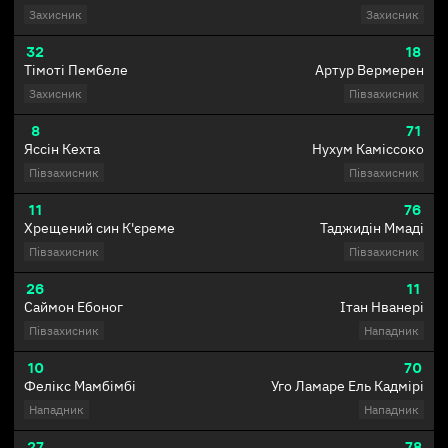
Захисник
Захисник
32
18
Тімоті Пембеле
Артур Вермерен
Захисник
Півзахисник
8
71
Яссін Кехта
Нухум Каміссоко
Півзахисник
Півзахисник
11
76
Хрещений син К'єреме
Таджидін Ммаді
Півзахисник
Півзахисник
26
11
Саймон Ебоног
Ітан Нванері
Півзахисник
Нападник
10
70
Фелікс Мамбімбі
Уго Ламаре Ель Кадмірі
Нападник
Нападник
27
78