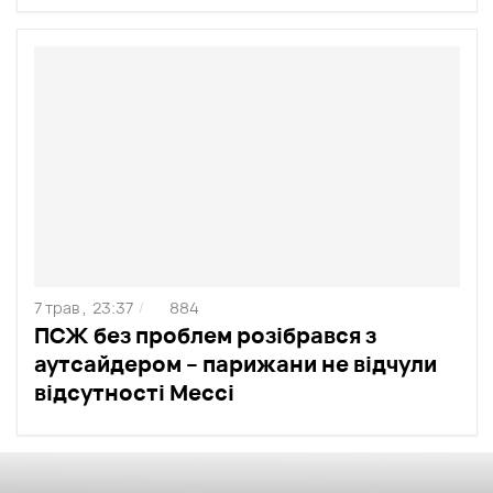
7 трав ,
23:37
884
/
ПСЖ без проблем розібрався з
аутсайдером – парижани не відчули
відсутності Мессі