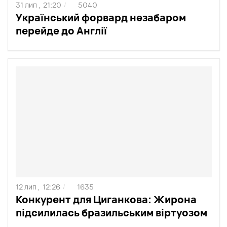
31 лип ,
21:20
5040
/
Український форвард незабаром
перейде до Англії
12 лип ,
12:26
1635
/
Конкурент для Циганкова: Жирона
підсилилась бразильським віртуозом