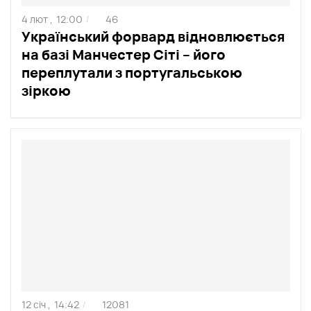
4 лют ,
12:00
46
/
Український форвард відновлюється
на базі Манчестер Сіті – його
переплутали з португальською
зіркою
12 січ ,
14:42
12081
/