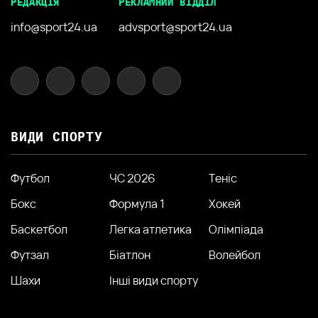
РЕДАКЦІЯ
РЕКЛАМНИЙ ВІДДІЛ
info@sport24.ua
advsport@sport24.ua
ВИДИ СПОРТУ
Футбол
ЧС 2026
Теніс
Бокс
Формула 1
Хокей
Баскетбол
Легка атлетика
Олімпіада
Футзал
Біатлон
Волейбол
Шахи
Інші види спорту