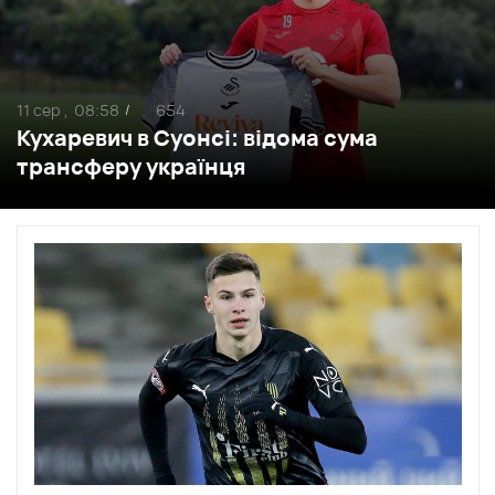
11 сер ,
08:58
654
/
Кухаревич в Суонсі: відома сума
трансферу українця