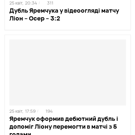
25 квіт,
20:34
311
/
Дубль Яремчука у відеоогляді матчу
Ліон – Осер – 3:2
25 квіт,
17:59
194
/
Яремчук оформив дебютний дубль і
допоміг Ліону перемогти в матчі з 5
голами