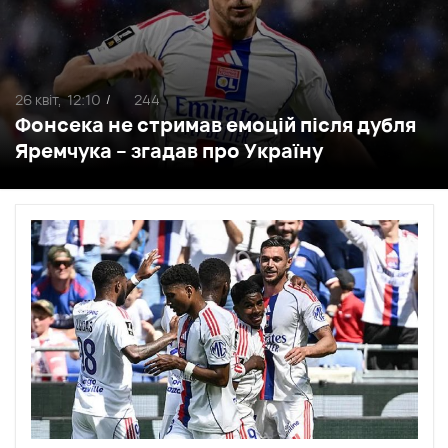
26 квіт,
12:10
244
/
Фонсека не стримав емоцій після дубля
Яремчука – згадав про Україну