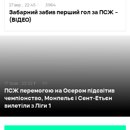
27 вер ,
22:45
3964
/
Забарний забив перший гол за ПСЖ –
(ВІДЕО)
17 трав ,
23:52
111
/
ПСЖ перемогою на Осером підсвітив
чемпіонство, Монпельє і Сент-Етьєн
вилетіли з Ліги 1