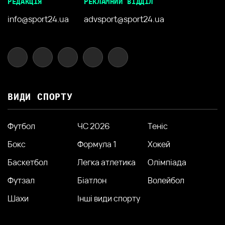
РЕДАКЦІЯ
РЕКЛАМНИЙ ВІДДІЛ
info@sport24.ua
advsport@sport24.ua
ВИДИ СПОРТУ
Футбол
ЧС 2026
Теніс
Бокс
Формула 1
Хокей
Баскетбол
Легка атлетика
Олімпіада
Футзал
Біатлон
Волейбол
Шахи
Інші види спорту