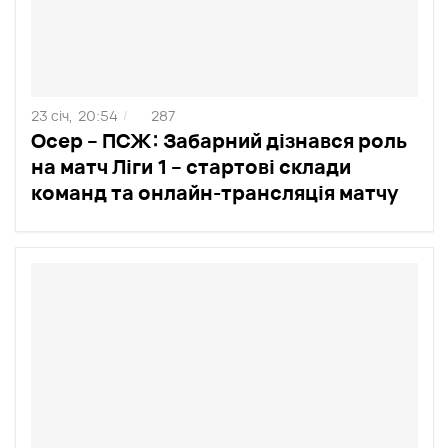
23 січ,
20:54
287
/
Осер – ПСЖ: Забарний дізнався роль
на матч Ліги 1 – стартові склади
команд та онлайн-трансляція матчу