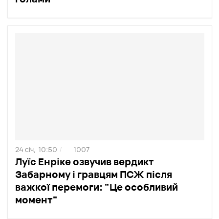
24 січ,
10:50
1007
/
Луїс Енріке озвучив вердикт
Забарному і гравцям ПСЖ після
важкої перемоги: "Це особливий
момент"