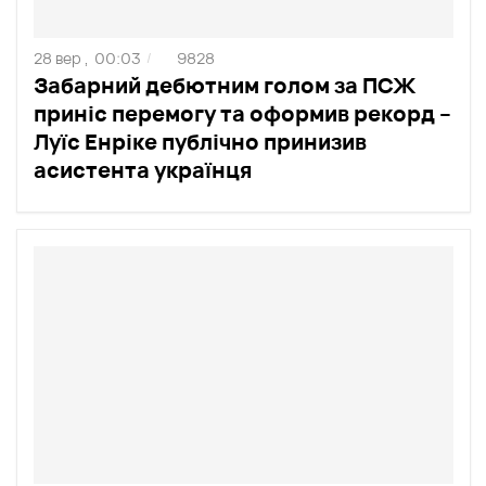
28 вер ,
00:03
9828
/
Забарний дебютним голом за ПСЖ
приніс перемогу та оформив рекорд –
Луїс Енріке публічно принизив
асистента українця