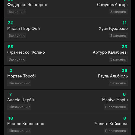
Федеріко Чеккеріні
Самуель Ангорі
Захисник
Захисник
30
11
Мікаїл Нгор Фей
Хуан Куадрадо
Захисник
Захисник
55
33
Франческо Фоліно
Артуро Калабрезі
Захисник
Захисник
2
39
Мортен Торсбі
Рауль Альбіоль
Півзахисник
Захисник
7
6
Алесіо Цербін
Маріус Марін
Півзахисник
Півзахисник
18
8
Мікеле Коллоколо
Мальте Хойхольт
Півзахисник
Півзахисник