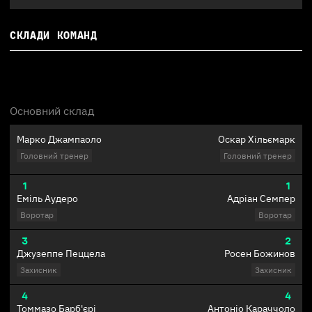
СКЛАДИ КОМАНД
Основний склад
Марко Джампаоло
Оскар Хільємарк
Головний тренер
Головний тренер
1
1
Еміль Аудеро
Адріан Семпер
Воротар
Воротар
3
2
Джузеппе Пеццела
Росен Божинов
Захисник
Захисник
4
4
Томмазо Барб'єрі
Антоніо Караччоло