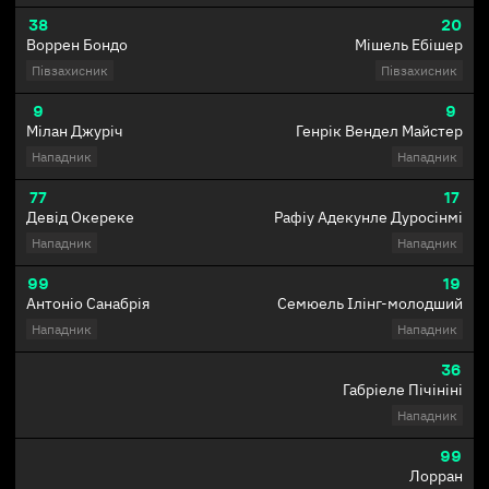
38
20
Воррен Бондо
Мішель Ебішер
Півзахисник
Півзахисник
9
9
Мілан Джуріч
Генрік Вендел Майстер
Нападник
Нападник
77
17
Девід Окереке
Рафіу Адекунле Дуросінмі
Нападник
Нападник
99
19
Антоніо Санабрія
Семюель Ілінг-молодший
Нападник
Нападник
36
Габріеле Пічініні
Нападник
99
Лорран