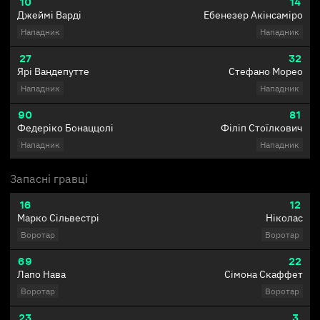
10
14
Джеймі Варді
Ебенезер Акінсаміро
Нападник
Нападник
27
32
Ярі Вандепутте
Стефано Морео
Нападник
Нападник
90
81
Федеріко Бонаццолі
Філіп Стоїлкович
Нападник
Нападник
Запасні гравці
16
12
Марко Сільвестрі
Ніколас
Воротар
Воротар
69
22
Лапо Нава
Сімона Скаффет
Воротар
Воротар
23
3