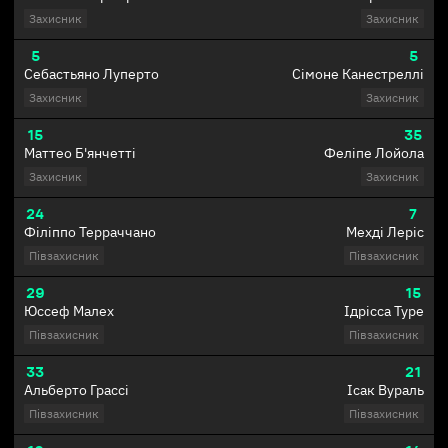
Захисник
Захисник
5
5
Себастьяно Луперто
Сімоне Канестреллі
Захисник
Захисник
15
35
Маттео Б'янчетті
Феліпе Лойола
Захисник
Захисник
24
7
Філіппо Терраччано
Мехді Леріс
Півзахисник
Півзахисник
29
15
Юссеф Малех
Ідрісса Туре
Півзахисник
Півзахисник
33
21
Альберто Грассі
Ісак Вураль
Півзахисник
Півзахисник