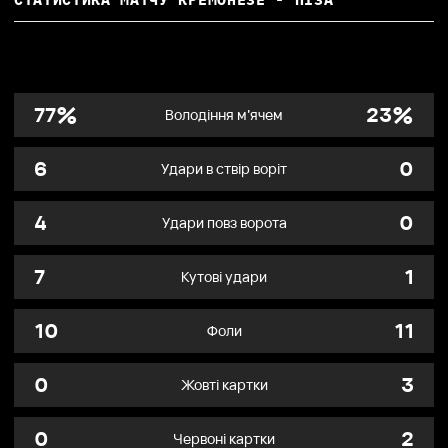
%
%
77
23
Володіння м’ячем
6
0
Удари в ствір воріт
4
0
Удари повз ворота
7
1
Кутові удари
10
11
Фоли
0
3
Жовті картки
0
2
Червоні картки