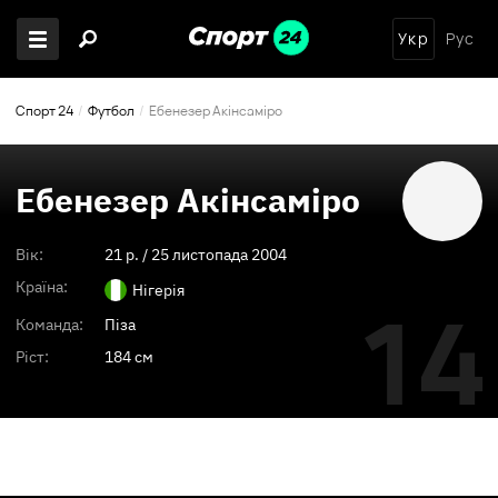
Укр
Рус
Спорт 24
Футбол
Ебенезер Акінсаміро
Ебенезер Акінсаміро
Вік:
21
p. /
25 листопада 2004
Країна:
Нігерія
14
Команда:
Піза
Ріст:
184 см