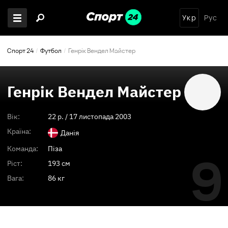
Укр
Рус
Спорт 24
Футбол
Генрік Вендел Майстер
Генрік Вендел Майстер
Вік:
22
p. /
17 листопада 2003
Країна:
Данія
Команда:
Піза
9
Ріст:
193 см
Вага:
86 кг