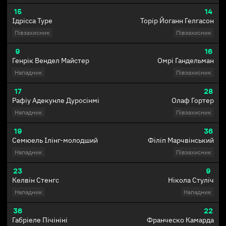
15
14
Ідрісса Туре
Торір Йоганн Гелгасон
Півзахисник
Півзахисник
9
16
Генрік Вендел Майстер
Омрі Гандельман
Нападник
Півзахисник
17
28
Рафіу Адекунле Дуросінмі
Олаф Гортер
Нападник
Півзахисник
19
36
Семюель Ілінг-молодший
Філіп Марчвінський
Нападник
Півзахисник
23
9
Келвін Стенгс
Нікола Стуліч
Нападник
Нападник
36
22
Габріеле Пічініні
Франческо Камарда