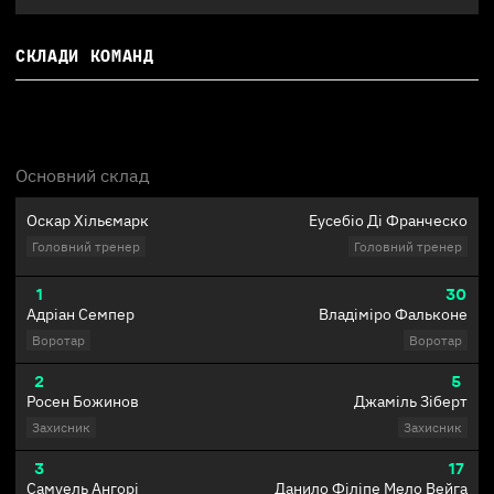
СКЛАДИ КОМАНД
Основний склад
Оскар Хільємарк
Еусебіо Ді Франческо
Головний тренер
Головний тренер
1
30
Адріан Семпер
Владіміро Фальконе
Воротар
Воротар
2
5
Росен Божинов
Джаміль Зіберт
Захисник
Захисник
3
17
Самуель Ангорі
Данило Філіпе Мело Вейга