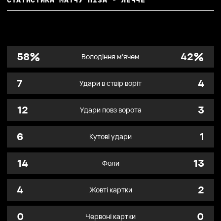
%
%
58
42
Володіння м’ячем
7
4
Удари в ствір воріт
12
3
Удари повз ворота
6
1
Кутові удари
14
13
Фоли
4
2
Жовті картки
0
0
Червоні картки