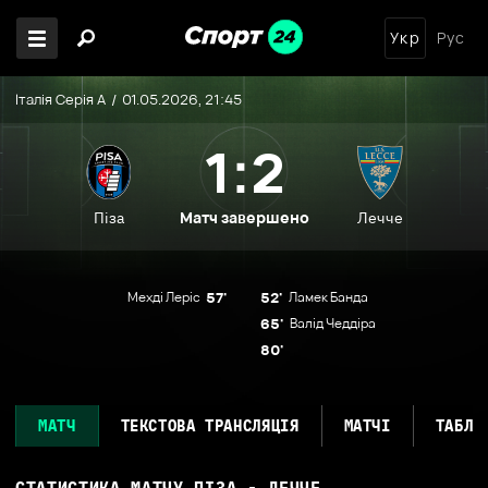
Укр
Рус
Італія Серія А
01.05.2026, 21:45
1:2
Матч завершено
Піза
Лечче
Мехді Леріс
57'
52'
Ламек Банда
65'
Валід Чеддіра
80'
МАТЧ
ТЕКСТОВА ТРАНСЛЯЦІЯ
МАТЧІ
ТАБЛИ
СТАТИСТИКА МАТЧУ
ПІЗА - ЛЕЧЧЕ