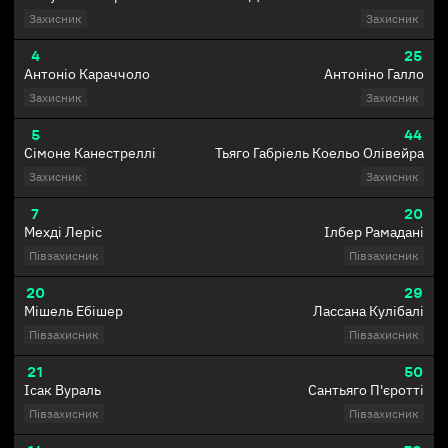
Захисник
Захисник
4
25
Антоніо Караччоло
Антоніно Галло
Захисник
Захисник
5
44
Сімоне Канестреллі
Тьяго Габріель Коельо Олівейра
Захисник
Захисник
7
20
Мехді Леріс
Ілбер Рамадані
Півзахисник
Півзахисник
20
29
Мішель Ебішер
Лассана Кулібалі
Півзахисник
Півзахисник
21
50
Ісак Вураль
Сантьяго П'єротті
Півзахисник
Півзахисник