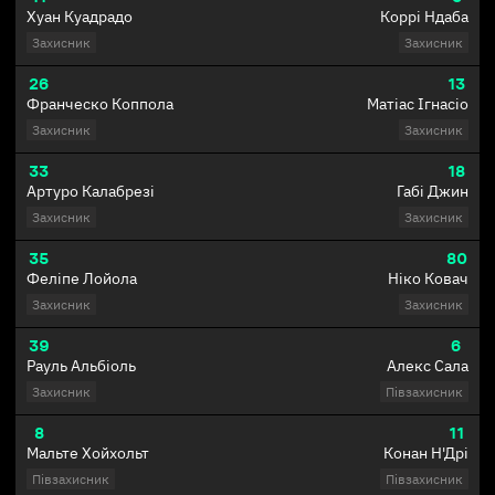
Хуан Куадрадо
Коррі Ндаба
Захисник
Захисник
26
13
Франческо Коппола
Матіас Ігнасіо
Захисник
Захисник
33
18
Артуро Калабрезі
Габі Джин
Захисник
Захисник
35
80
Феліпе Лойола
Ніко Ковач
Захисник
Захисник
39
6
Рауль Альбіоль
Алекс Сала
Захисник
Півзахисник
8
11
Мальте Хойхольт
Конан Н'Дрі
Півзахисник
Півзахисник