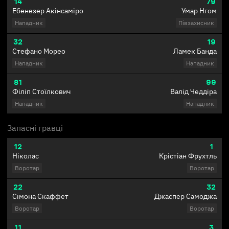
14
79
Ебенезер Акінсаміро
Умар Нгом
Нападник
Півзахисник
32
19
Стефано Морео
Ламек Банда
Нападник
Нападник
81
99
Філіп Стоїлкович
Валід Чеддіра
Нападник
Нападник
Запасні гравці
12
1
Ніколас
Крістіан Фрухтль
Воротар
Воротар
22
32
Сімона Скаффет
Джаспер Самоджа
Воротар
Воротар
11
3