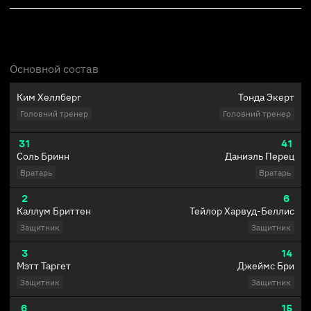
Основной состав
Ким Хеллберг
Тонда Экерт
Головний тренер
Головний тренер
31
41
Соль Бринн
Даниэль Перец
Вратарь
Вратарь
2
6
Каллум Бриттен
Тейлор Харвуд-Беллис
Защитник
Защитник
3
14
Мэтт Таргет
Джеймс Бри
Защитник
Защитник
6
15