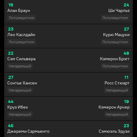
16
24
Алан Браун
Ши Чарльз
Полузащитник
Полузащитник
23
27
Лео Каслдайн
Курю Мацуки
Полузащитник
Полузащитник
22
48
Сэм Сильвера
Кэмерон Брэгг
Нападающий
Полузащитник
27
11
Сонтье Хансен
Росс Стюарт
Нападающий
Нападающий
44
19
Круз Ибех
Кэмерон Арчер
Нападающий
Нападающий
45
23
Джереми Сармьенто
Сэмюэль Эдузи