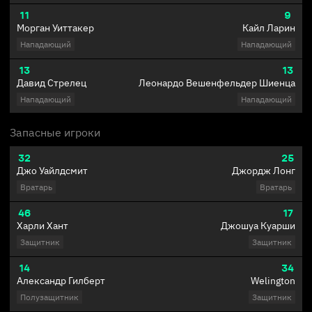
11
9
Морган Уиттакер
Кайл Ларин
Нападающий
Нападающий
13
13
Давид Стрелец
Леонардо Вешенфельдер Шиенца
Нападающий
Нападающий
Запасные игроки
32
25
Джо Уайлдсмит
Джордж Лонг
Вратарь
Вратарь
46
17
Харли Хант
Джошуа Куарши
Защитник
Защитник
14
34
Александр Гилберт
Welington
Полузащитник
Защитник