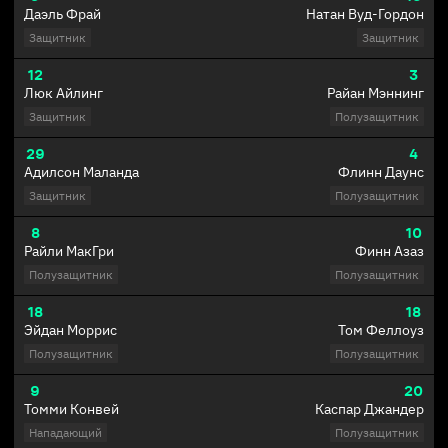
Даэль Фрай
Натан Вуд-Гордон
Защитник
Защитник
12
3
Люк Айлинг
Райан Мэннинг
Защитник
Полузащитник
29
4
Адилсон Маланда
Флинн Даунс
Защитник
Полузащитник
8
10
Райли МакГри
Финн Азаз
Полузащитник
Полузащитник
18
18
Эйдан Моррис
Том Феллоуз
Полузащитник
Полузащитник
9
20
Томми Конвей
Каспар Джандер
Нападающий
Полузащитник