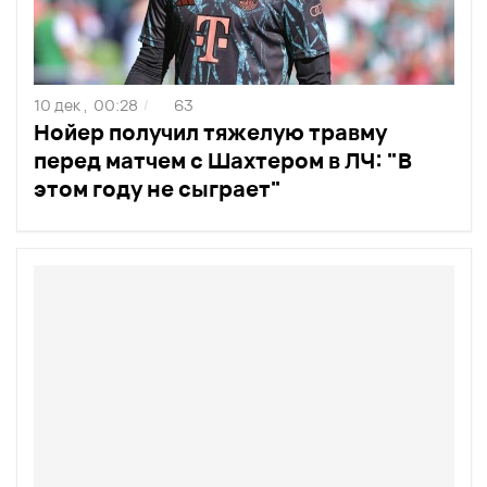
10 дек ,
00:28
63
/
Нойер получил тяжелую травму
перед матчем с Шахтером в ЛЧ: "В
этом году не сыграет"