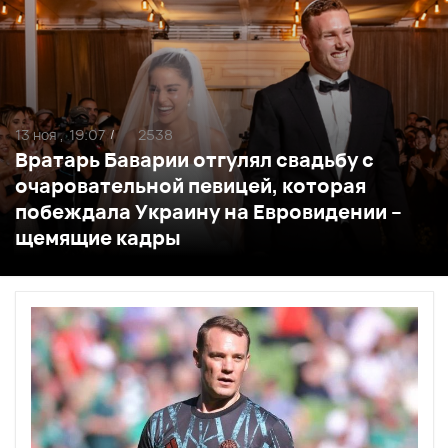
13 ноя ,
19:07
2538
/
Вратарь Баварии отгулял свадьбу с
очаровательной певицей, которая
побеждала Украину на Евровидении –
щемящие кадры