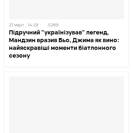
27 март ,
14:29
5289
/
Підручний "українізував" легенд,
Мандзин вразив Бьо, Джима як вино:
найяскравіші моменти біатлонного
сезону