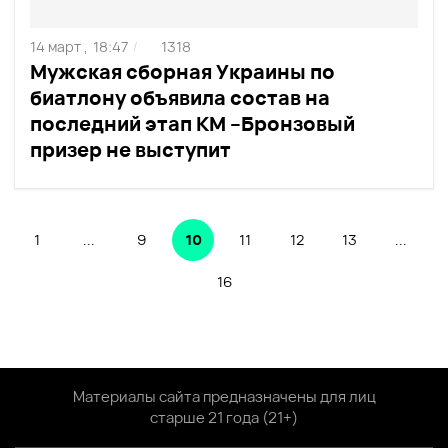
14 март ,
18:47
1318
/
Мужская сборная Украины по
биатлону объявила состав на
последний этап КМ –Бронзовый
призер не выступит
1
...
9
10
11
12
13
...
16
Материалы сайта предназначены для лиц
старше 21 года (21+)