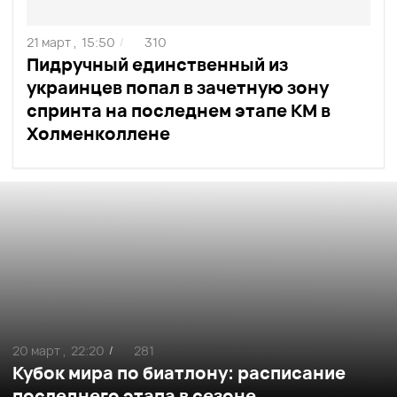
21 март ,
15:50
310
/
Пидручный единственный из
украинцев попал в зачетную зону
спринта на последнем этапе КМ в
Холменколлене
20 март ,
22:20
281
/
Кубок мира по биатлону: расписание
последнего этапа в сезоне