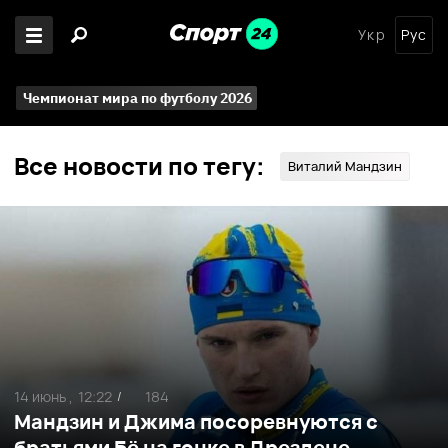
Укр
Рус
Чемпионат мира по футболу 2026
Все новости по тегу:
Виталий Мандзин
14 июнь ,
12:22
184
/
Мандзин и Джима посоревнуются с
братьями Бё на гонке в Дрездене