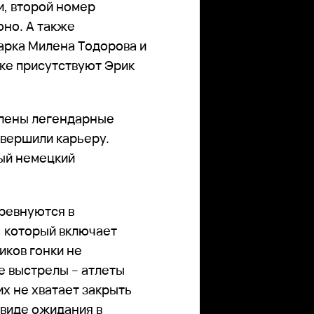
и, второй номер
но. А также
арка Милена Тодорова и
вке присутствуют Эрик
явлены легендарные
авершили карьеру.
ый немецкий
оревнуются в
, который включает
иков гонки не
е выстрелы – атлеты
х не хватает закрыть
 виде ожидания в