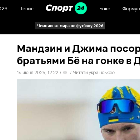
026
Тенис
Бокс
Формул
Чемпионат мира по футболу 2026
Мандзин и Джима посор
братьями Бё на гонке в
14 июня 2025, 12:22
/
/
Читати українською