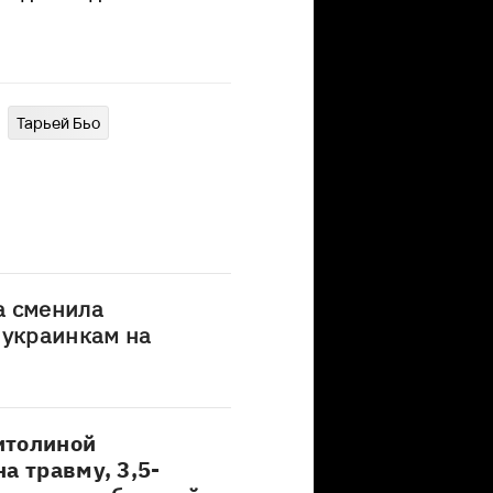
Тарьей Бьо
а сменила
 украинкам на
итолиной
а травму, 3,5-