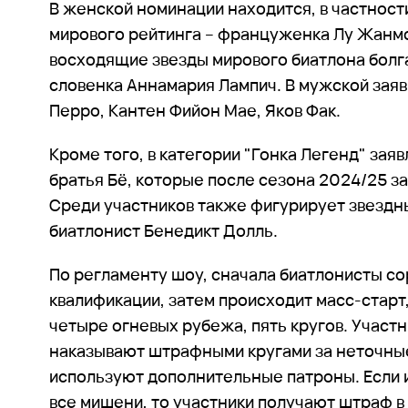
В женской номинации находится, в частност
мирового рейтинга – француженка Лу Жанмо
восходящие звезды мирового биатлона болг
словенка Аннамария Лампич. В мужской зая
Перро, Кантен Фийон Мае, Яков Фак.
Кроме того, в категории "Гонка Легенд" за
братья Бё, которые после сезона 2024/25 з
Среди участников также фигурирует звездн
биатлонист Бенедикт Долль.
По регламенту шоу, сначала биатлонисты с
квалификации, затем происходит масс-старт
четыре огневых рубежа, пять кругов. Участн
наказывают штрафными кругами за неточны
используют дополнительные патроны. Если и
все мишени, то участники получают штраф в