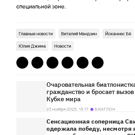
специальной зоне.
Главныe новости
Виталий Мандзин
Йоханнес Бё
Юлия Джима
Новости
Очаровательная биатлонистк
гражданство и бросает вызов
Кубке мира
23 ноября 2025,
15:17
БИАТЛОН
Сенсационная соперница Св
одержала победу, несмотря н