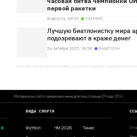
часовая битва чемпионки О
первой ракетки
8 августа,
09:57
ТЕННИС
Лучшую биатлонистку мира ар
подозревают в краже денег
24 октября 2023,
18:56
БИАТЛОН
Если Вы обнаружили ошибку на этой странице, выделите ее и н
Материалы сайта предназначены для лиц старше 21 года (21+)
ВИДЫ СПОРТА
СС
Футбол
ЧМ 2026
Тенис
О н
ЕЛ
Ред