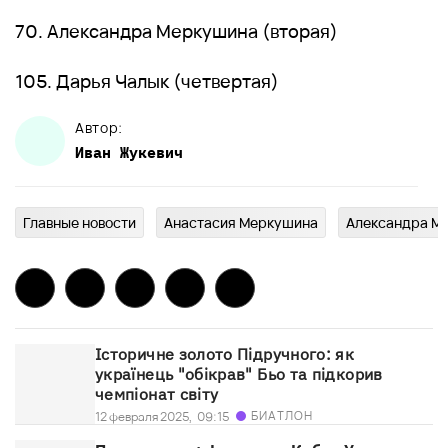
70. Александра Меркушина (вторая)
105. Дарья Чалык (четвертая)
Автор:
Иван
Жукевич
Главныe новости
Анастасия Меркушина
Александра М
Історичне золото Підручного: як
українець "обікрав" Бьо та підкорив
чемпіонат світу
БИАТЛОН
12 февраля 2025,
09:15