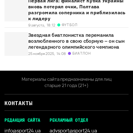
Первая лига: финалист Кубка Украины
вновь потерял очки, Полтава
разгромила соперника и приблизилась
к лидеру
ФУТБОЛ
9 августа,
18:12
Звездная биатлонистка переманила
возлюбленного в свою сборную – он сын
легендарного олимпийского чемпиона
БИАТЛОН
25 ноября 2025,
14:08
Материалы сайта предназначены для лиц
старше 21 года (21+)
КОНТАКТЫ
РЕДАКЦИЯ САЙТА
РЕКЛАМНЫЙ ОТДЕЛ
info@sport24.ua
advsport@sport24.ua