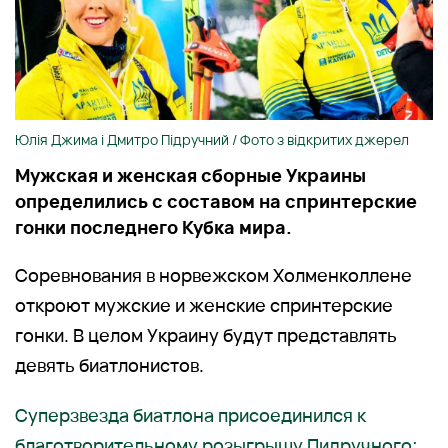
Юлія Джима і Дмитро Підручний / Фото з відкритих джерел
Мужская и женская сборные Украины
определились с составом на спринтерские
гонки последнего Кубка мира.
Соревнования в норвежском Холменколлене
откроют мужские и женские спринтерские
гонки. В целом Украину будут представлять
девять биатлонистов.
Суперзвезда биатлона присоединился к
благотворительному розыгрышу Пидручного: