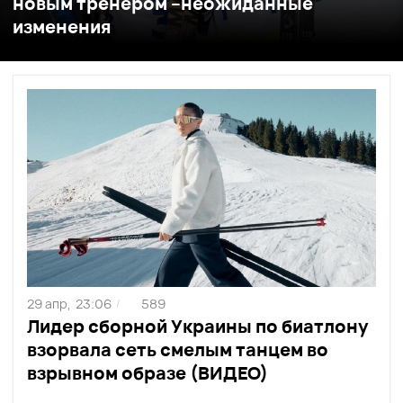
новым тренером –неожиданные
изменения
29 апр,
23:06
589
/
Лидер сборной Украины по биатлону
взорвала сеть смелым танцем во
взрывном образе (ВИДЕО)