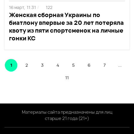
16 март,
11:31
122
/
Женская сборная Украины по
биатлону впервые за 20 лет потеряла
квоту из пяти спортсменок на личные
гонки КС
1
2
3
4
5
6
7
...
11
Материалы сайта предназначены для лиц
старше 21 года (21+)