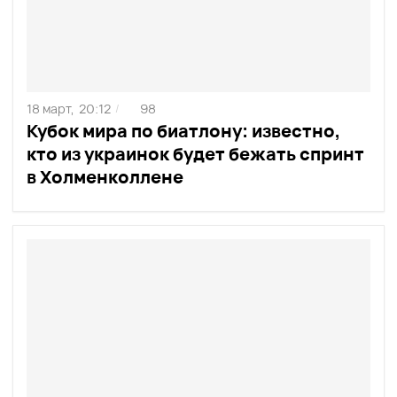
18 март,
20:12
98
/
Кубок мира по биатлону: известно,
кто из украинок будет бежать спринт
в Холменколлене