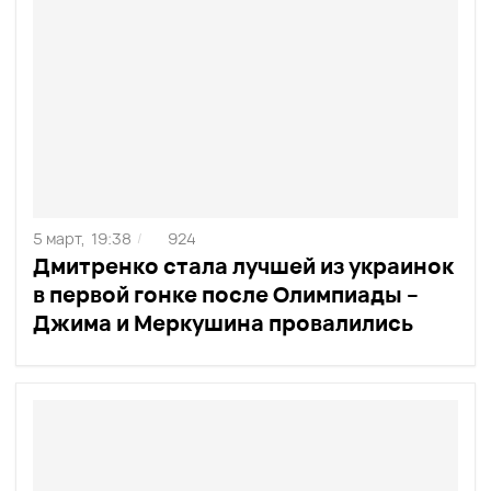
5 март,
19:38
924
/
Дмитренко стала лучшей из украинок
в первой гонке после Олимпиады –
Джима и Меркушина провалились