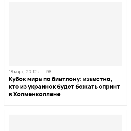
18 март,
20:12
98
/
Кубок мира по биатлону: известно,
кто из украинок будет бежать спринт
в Холменколлене