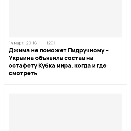
14 март,
20:16
1261
/
Джима не поможет Пидручному –
Украина объявила состав на
эстафету Кубка мира, когда и где
смотреть