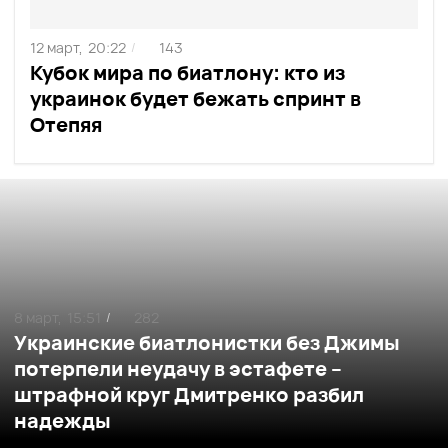
12 март,
20:22
143
/
Кубок мира по биатлону: кто из
украинок будет бежать спринт в
Отепяя
8 март,
15:51
282
/
Украинские биатлонистки без Джимы
потерпели неудачу в эстафете –
штрафной круг Дмитренко разбил
надежды