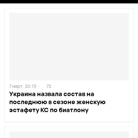
7 март,
20:13
72
/
Украина назвала состав на
последнюю в сезоне женскую
эстафету КС по биатлону