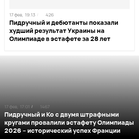
17 фев,
19:13
426
/
Пидручный и дебютанты показали
худший результат Украины на
Олимпиаде в эстафете за 28 лет
17 фев,
17:01
1467
/
Пидручный и Ко с двумя штрафными
кругами провалили эстафету Олимпиады
2026 – исторический успех Франции