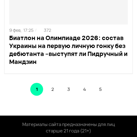
9 фев,
17:25
372
/
Биатлон на Олимпиаде 2026: состав
Украины на первую личную гонку без
дебютанта –выступят ли Пидручный и
Мандзин
1
2
3
4
5
Материалы сайта предназначены для лиц
старше 21 года (21+)