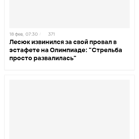
18 фев,
07:30
371
/
Лесюк извинился за свой провал в
эстафете на Олимпиаде: "Стрельба
просто развалилась"