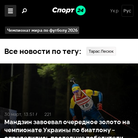
Укр
Рус
Чемпионат мира по футболу 2026
Все новости по тегу:
Тарас Лесюк
30 март,
13:51
221
/
Мандзин завоевал очередное золото на
чемпионате Украины по биатлону –
определились последние победители