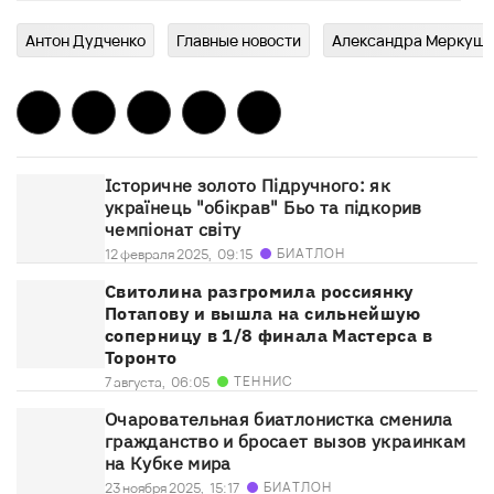
Антон Дудченко
Главныe новости
Александра Меркуш
Історичне золото Підручного: як
українець "обікрав" Бьо та підкорив
чемпіонат світу
БИАТЛОН
12 февраля 2025,
09:15
Свитолина разгромила россиянку
Потапову и вышла на сильнейшую
соперницу в 1/8 финала Мастерса в
Торонто
ТЕННИС
7 августа,
06:05
Очаровательная биатлонистка сменила
гражданство и бросает вызов украинкам
на Кубке мира
БИАТЛОН
23 ноября 2025,
15:17