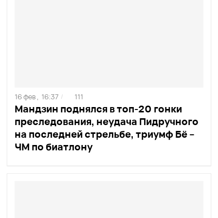
16 фев ,
16:37
111
/
Мандзин поднялся в топ-20 гонки
преследования, неудача Пидручного
на последней стрельбе, триумф Бё –
ЧМ по биатлону