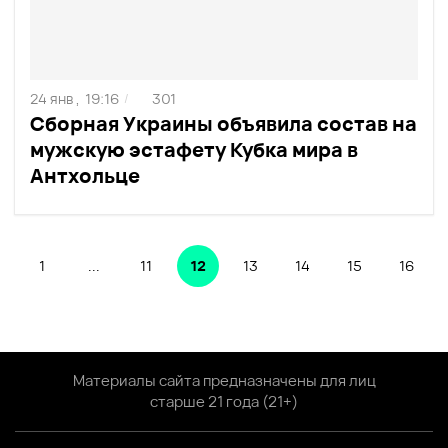
24 янв ,
19:16
301
/
Сборная Украины объявила состав на
мужскую эстафету Кубка мира в
Антхольце
1
...
11
12
13
14
15
16
Материалы сайта предназначены для лиц
старше 21 года (21+)