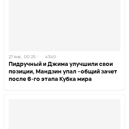
27 янв ,
00:25
4340
/
Пидручный и Джима улучшили свои
позиции, Мандзин упал –общий зачет
после 6-го этапа Кубка мира