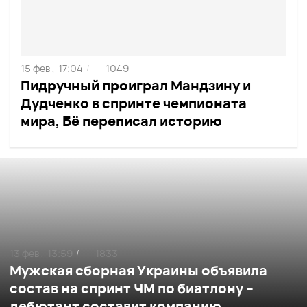
15 фев ,
17:04
1049
/
Пидручный проиграл Мандзину и
Дудченко в спринте чемпионата
мира, Бё переписал историю
13 фев ,
13:59
1833
/
Мужская сборная Украины объявила
состав на спринт ЧМ по биатлону –
дебютант составит компанию