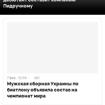
Пидручному
7 фев ,
12:59
261
/
Мужская сборная Украины по
биатлону объявила состав на
чемпионат мира