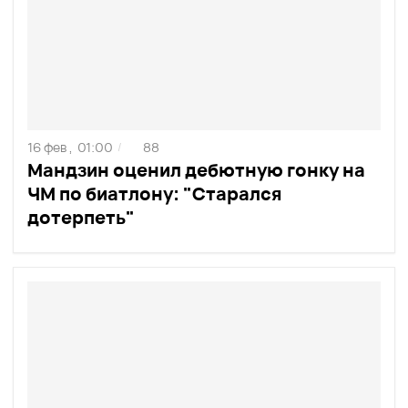
16 фев ,
01:00
88
/
Мандзин оценил дебютную гонку на
ЧМ по биатлону: "Старался
дотерпеть"