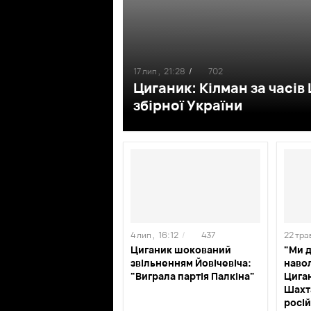
17 лип ,
21:28
/
702
Циганик: Кілман за часі
збірної України
4 лип ,
16:12
/
437
22 трав
Циганик шокований
"Ми д
звільненням Йовічевіча:
навол
"Виграла партія Палкіна"
Циган
Шахта
росі