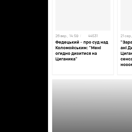
26 вер ,
14:59
/
44531
21 сер 
Федецький – про суд над
"Зара
Коломойським: "Мені
ані Д
огидно дивитися на
Цига
Циганика"
сенса
ново