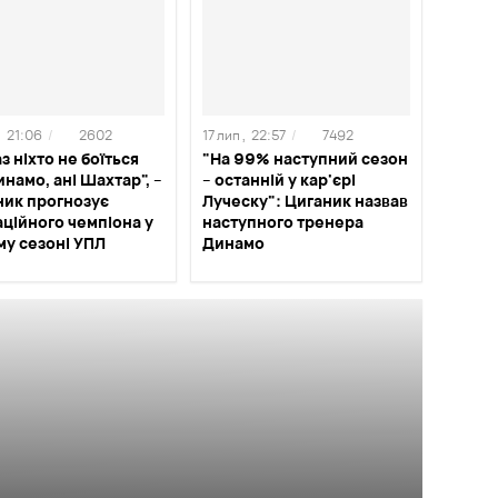
,
21:06
/
2602
17 лип ,
22:57
/
7492
з ніхто не боїться
"На 99% наступний сезон
инамо, ані Шахтар", –
– останній у кар'єрі
ник прогнозує
Луческу": Циганик назвав
ційного чемпіона у
наступного тренера
му сезоні УПЛ
Динамо