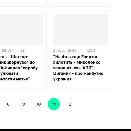
,
23:01
/
38
2 трав ,
08:59
/
12161
ець – Шахтар:
"Навіть якщо Евертон
ник звернувся до
вилетить – Миколенко
УАФ через "спробу
залишиться в АПЛ":
пулювати
Циганик – про майбутнє
льтатом матчу"
українця
8
9
10
11
12