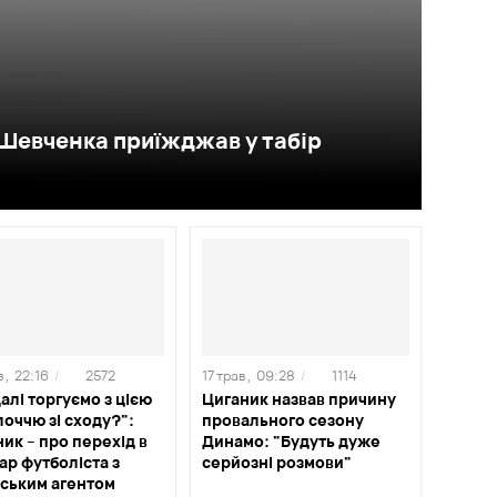
в Шевченка приїжджав у табір
 ,
22:16
/
2572
17 трав ,
09:28
/
1114
алі торгуємо з цією
Циганик назвав причину
оччю зі сходу?":
провального сезону
ик – про перехід в
Динамо: "Будуть дуже
р футболіста з
серйозні розмови"
йським агентом