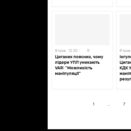
9 трав ,
12:20
/
6
6 трав 
Циганик пояснив, чому
Інгул
лідери УПЛ уникають
Цига
VAR: "Можливість
КДК 
маніпуляції"
мані
резу
1
...
7