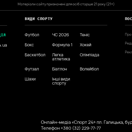
Матеріали сайту призначені для осіб старше 21 року (21+)
ВИДИ СПОРТУ
ПО
Футбол
ЧС 2026
Теніс
Про
ДІЛ
Ред
Бокс
Формула 1
Хокей
4.ua
Рек
Баскетбол
Легка
Олімпіада
атлетика
Футзал
Біатлон
Волейбол
Шахи
Інші види
спорту
Онлайн-медіа «Спорт 24» пл. Галицька, буд.
Телефон
+380 (32) 229-77-77