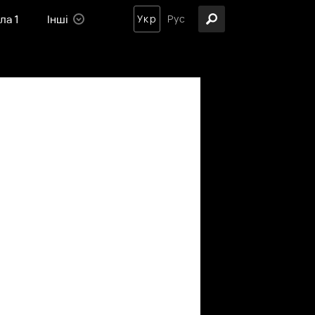
ла 1
Інші
Укр
Рус