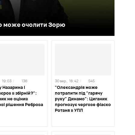
то може очолити Зорю
,
19:03
/
136
30 вер ,
18:42
/
545
 Назарина і
"Олександрія може
єров в збірній?":
потрапити під "гарячу
ик не оцінив
руку" Динамо": Циганик
ові рішення Реброва
прогнозує чергове фіаско
Ротаня в УПЛ