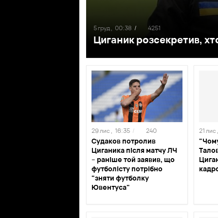
5 груд ,
00:38
/
4251
Циганик розсекретив, х
29 лис ,
16:35
/
240
21 лис 
Судаков потролив
"Чому
Циганика після матчу ЛЧ
Талов
– раніше той заявив, що
Циган
футболісту потрібно
кадр
"зняти футболку
Ювентуса"